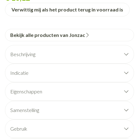
Verwittig mij als het product terug in voorraad is
Bekijk alle producten van Jonzac
Beschrijving
Indicatie
Eigenschappen
Hoge tolerantie
Niet geparfumeerd
Samenstelling
Geschikt voor veganisten
99% natuurlijke oorsprong
Gebruik