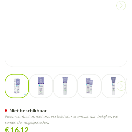
View larger image
View larger image
View larger image
View larger image
View larg
Jonzac Oogomtrek Verzorging
Niet beschikbaar
Neem contact op met ons via telefoon of e-mail, dan bekijken we
samen de mogelijkheden.
€ 16,12