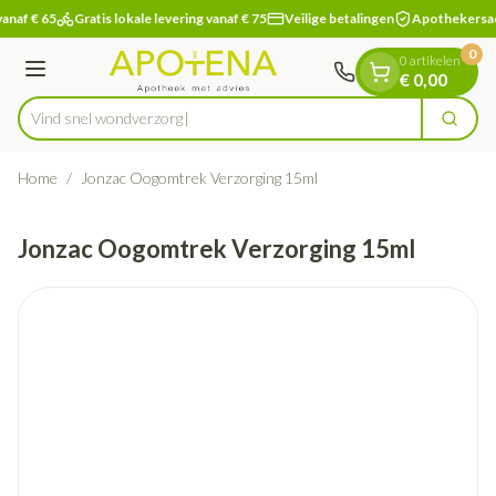
Dia 1 van 1
Ga naar de inhoud
anaf € 65
Gratis lokale levering vanaf € 75
Veilige betalingen
Apothekersad
0
0 artikelen
Menu
€ 0,00
Vind snel wond
Zoek
Product, merk, categorie...
Home
/
Jonzac Oogomtrek Verzorging 15ml
Jonzac Oogomtrek Verzorging 15ml