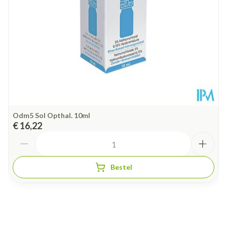
Dieetbeperkingen
Vegan
Kamertemperatuur (15°C -
Behoud
25°C)
Odm5 Sol Opthal. 10ml
€ 16,22
Aantal
Bestel