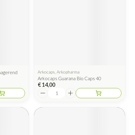
rende
Parfums en
geurproducten
magerend
Arkocaps, Arkopharma
Arkocaps Guarana Bio Caps 40
€ 14,00
Aantal
CBD