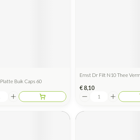
Mondmaskers
rging
Supplementen
Insectenwe
middelen
ssen
 geïrriteerde
Ernst Dr Filt N10 Thee Ver
Platte Buik Caps 60
€ 8,10
Aantal
Zelfbruiner
Scheren