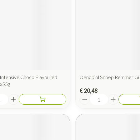
Intensive Choco Flavoured
Oenobiol Snoep Remmer G
8x55g
€ 20,48
Aantal