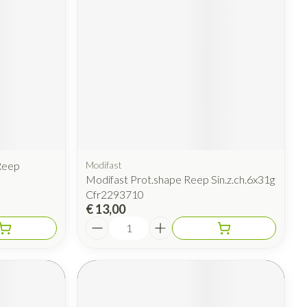
Reep
Modifast
Modifast Prot.shape Reep Sin.z.ch.6x31g
Cfr2293710
€ 13,00
Aantal