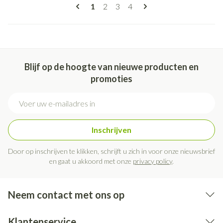
Pagina's
U lees momenteel pagina
Pagina
Pagina
Pagina
1
2
3
4
Blijf op de hoogte van nieuwe producten en
promoties
E-mail adres
Inschrijven
Door op inschrijven te klikken, schrijft u zich in voor onze nieuwsbrief
en gaat u akkoord met onze
privacy policy
.
Neem contact met ons op
Klantenservice