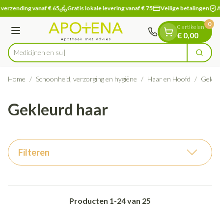
Dia 1 van 1
Ga naar de inhoud
verzending vanaf € 65
Gratis lokale levering vanaf € 75
Veilige betalingen
A
0
0 artikelen
Menu
€ 0,00
Zoek
Product, merk, categorie...
Home
/
Schoonheid, verzorging en hygiëne
/
Haar en Hoofd
/
Gekle
Gekleurd haar
Filteren
Producten
1
-
24
van
25