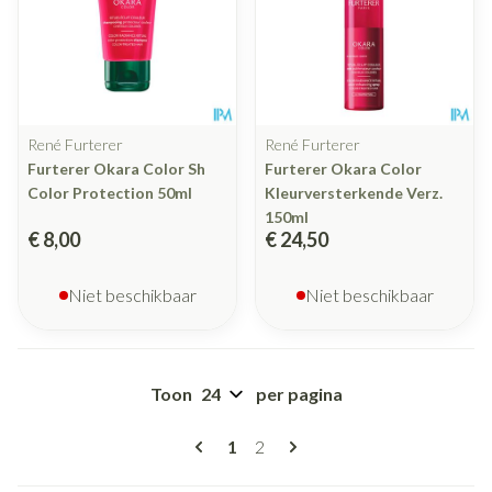
René Furterer
René Furterer
Furterer Okara Color Sh
Furterer Okara Color
Color Protection 50ml
Kleurversterkende Verz.
150ml
€ 8,00
€ 24,50
Niet beschikbaar
Niet beschikbaar
Toon
per pagina
Pagina's
U lees momenteel pagina
Pagina
1
2