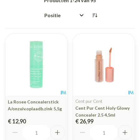
Producten
1
-
24
van
95
Sorteer op:
Cent pur Cent
La Rosee Concealerstick
Cent Pur Cent Holy Glowy
A/onzuiv.oplaadb.zink 5,5g
Concealer 2.5 4,5ml
€ 12,90
€ 26,99
Aantal
Aantal