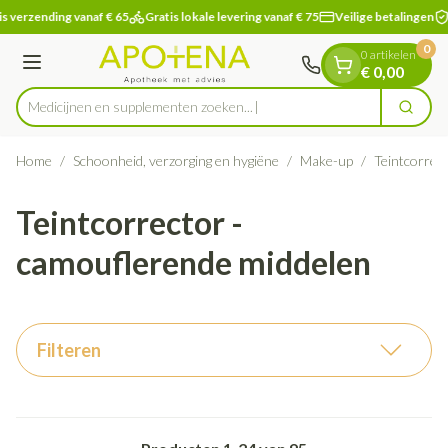
Dia 1 van 1
Ga naar de inhoud
s verzending vanaf € 65
Gratis lokale levering vanaf € 75
Veilige betalingen
0
0 artikelen
Menu
€ 0,00
Medicijnen en supplementen z
Zoek
Product, merk, categorie...
Home
/
Schoonheid, verzorging en hygiëne
/
Make-up
/
Teintcorrec
Teintcorrector -
camouflerende middelen
Filteren