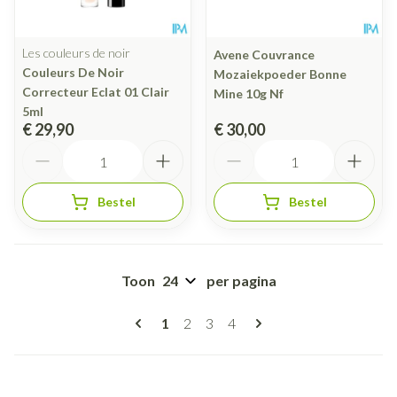
Les couleurs de noir
Avene Couvrance
Couleurs De Noir
Mozaiekpoeder Bonne
Correcteur Eclat 01 Clair
Mine 10g Nf
5ml
€ 29,90
€ 30,00
Aantal
Aantal
Bestel
Bestel
Toon
per pagina
Pagina's
U lees momenteel pagina
Pagina
Pagina
Pagina
1
2
3
4