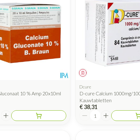
Mondmaskers
rging
Supplementen
Insectenwe
middelen
ssen
 geïrriteerde
iddel
Geneesmiddel
Dcure
Gluconaat 10 % Amp 20x10ml
D-cure Calcium 1000mg/1000
Kauwtabletten
Zelfbruiner
Scheren
€ 38,31
Aantal