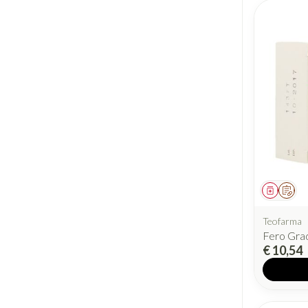
Geneesm
Op v
Teofarma
Fero Gra
€ 10,54