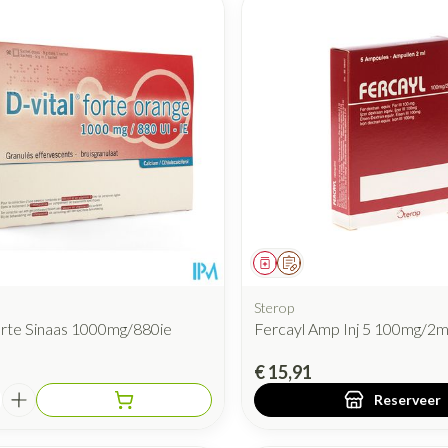
iddel
Geneesmiddel
Op voorschrift
Sterop
orte Sinaas 1000mg/880ie
Fercayl Amp Inj 5 100mg/2m
€ 15,91
Reserveer