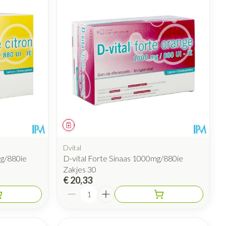
Geneesmiddel
Dvital
mg/880ie
D-vital Forte Sinaas 1000mg/880ie
Zakjes 30
€ 20,33
Aantal