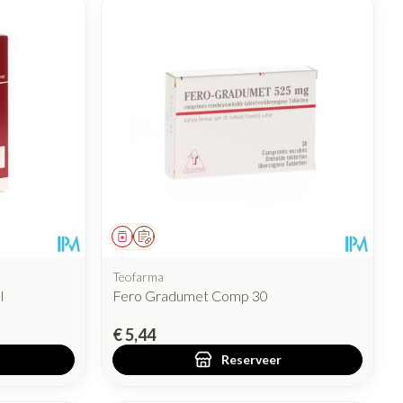
Geneesmiddel
Op voorschrift
Teofarma
l
Fero Gradumet Comp 30
€ 5,44
Reserveer