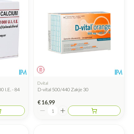
rende
Parfums en
geurproducten
Geneesmiddel
Dvital
 I.E. - 84
D-vital 500/440 Zakje 30
CBD
€ 16,99
Aantal