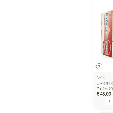
Geneesm
Dvital
D-vital F
Zakjes 90
€ 45,00
Aantal