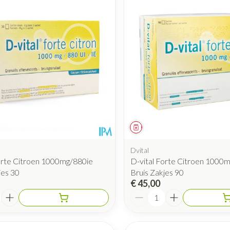
iddel
Geneesmiddel
Dvital
orte Citroen 1000mg/880ie
D-vital Forte Citroen 1000
jes 30
Bruis Zakjes 90
€ 45,00
Aantal