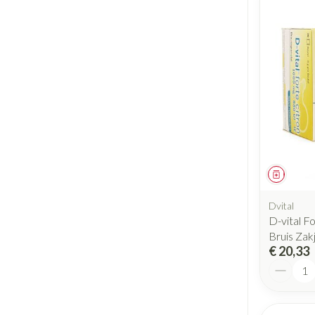
Geneesm
Dvital
D-vital F
Bruis Zak
€ 20,33
Aantal