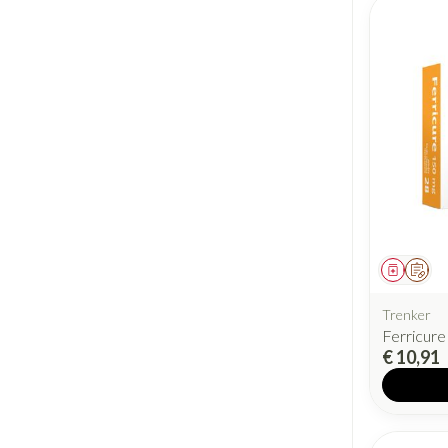
Geneesm
Op v
Trenker
Ferricure
€ 10,91