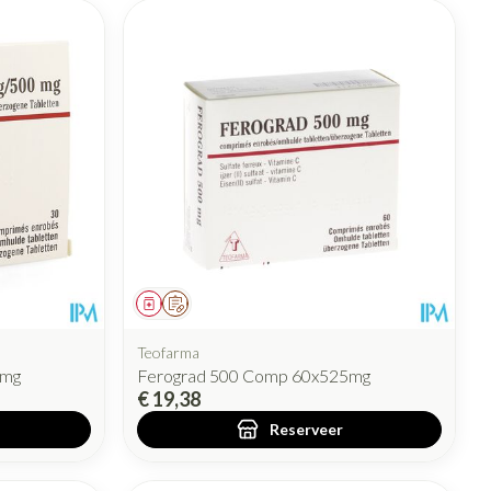
Geneesmiddel
Op voorschrift
Teofarma
5mg
Ferograd 500 Comp 60x525mg
€ 19,38
Reserveer