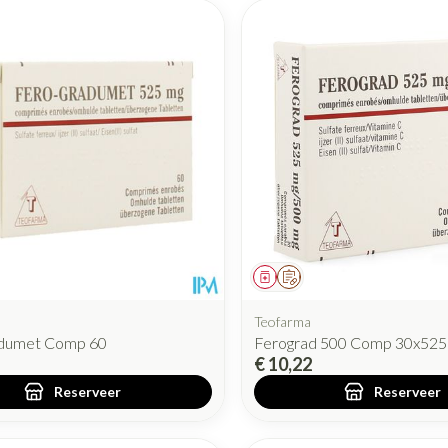
iddel
oorschrift
Geneesmiddel
Op voorschrift
Teofarma
dumet Comp 60
Ferograd 500 Comp 30x52
€ 10,22
Reserveer
Reserveer