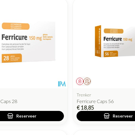
iddel
oorschrift
Geneesmiddel
Op voorschrift
Trenker
 Caps 28
Ferricure Caps 56
€ 18,85
Reserveer
Reserveer