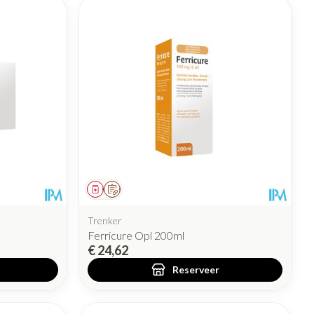
Geneesmiddel
Op voorschrift
Trenker
Ferricure Opl 200ml
€ 24,62
Reserveer