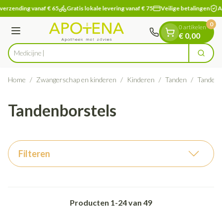
Dia 1 van 1
Ga naar de inhoud
verzending vanaf € 65
Gratis lokale levering vanaf € 75
Veilige betalingen
Ap
0
0 artikelen
Menu
€ 0,00
Zoek
Product, merk, categorie...
Home
/
Zwangerschap en kinderen
/
Kinderen
/
Tanden
/
Tandenb
Tandenborstels
Filteren
Producten
1
-
24
van
49