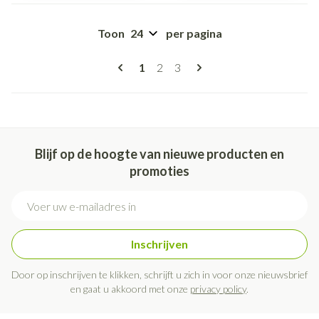
Toon
per pagina
Pagina's
U lees momenteel pagina
Pagina
Pagina
1
2
3
Blijf op de hoogte van nieuwe producten en
promoties
E-mail adres
Inschrijven
Door op inschrijven te klikken, schrijft u zich in voor onze nieuwsbrief
en gaat u akkoord met onze
privacy policy
.