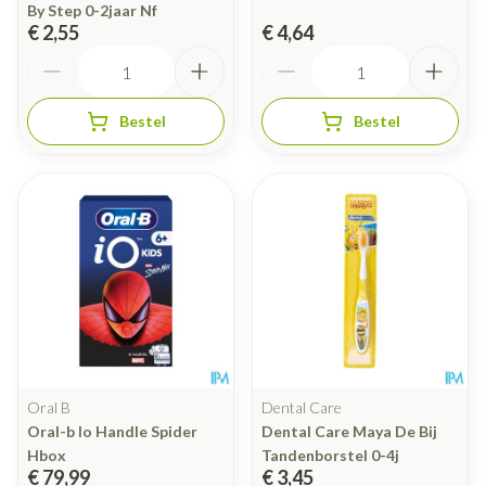
By Step 0-2jaar Nf
€ 2,55
€ 4,64
Aantal
Aantal
Bestel
Bestel
Oral B
Dental Care
Oral-b Io Handle Spider
Dental Care Maya De Bij
Hbox
Tandenborstel 0-4j
€ 79,99
€ 3,45