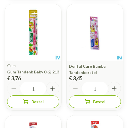
Gum
Dental Care Bumba
Gum Tandenb Baby 0-2j 213
Tandenborstel
€ 3,76
€ 3,45
Aantal
Aantal
Bestel
Bestel