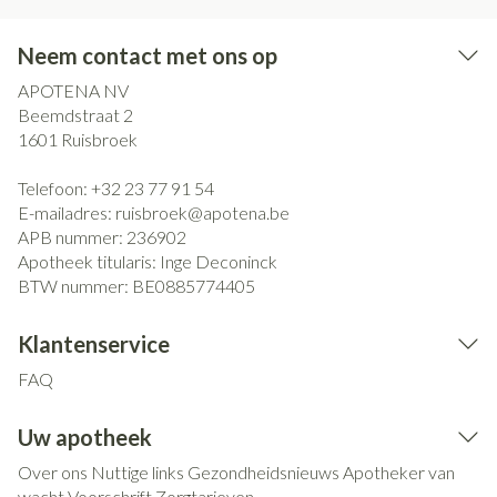
Neem contact met ons op
APOTENA NV
Beemdstraat 2
1601
Ruisbroek
Telefoon:
+32 23 77 91 54
E-mailadres:
ruisbroek@
apotena.be
APB nummer:
236902
Apotheek titularis:
Inge Deconinck
BTW nummer:
BE0885774405
Klantenservice
FAQ
Uw apotheek
Over ons
Nuttige links
Gezondheidsnieuws
Apotheker van
wacht
Voorschrift
Zorgtarieven