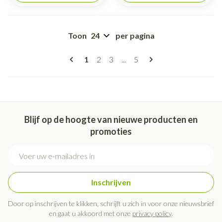
Toon
per pagina
Pagina's
U lees momenteel pagina
Pagina
Pagina
Pagina
1
2
3
...
5
Blijf op de hoogte van nieuwe producten en
promoties
E-mail adres
Inschrijven
Door op inschrijven te klikken, schrijft u zich in voor onze nieuwsbrief
en gaat u akkoord met onze
privacy policy
.