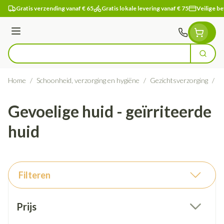
Ga naar de inhoud
Gratis verzending vanaf € 65
Gratis lokale levering vanaf € 75
Veilige be
Menu
Zoek
Product, merk, categorie...
Home
/
Schoonheid, verzorging en hygiëne
/
Gezichtsverzorging
/
G
Gevoelige huid - geïrriteerde
huid
Filteren
Doorgaan naar productlijst
Prijs
filter