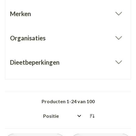
Merken
filter
Organisaties
filter
Dieetbeperkingen
filter
Producten
1
-
24
van
100
Sorteer op: