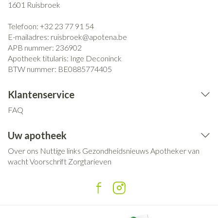
1601
Ruisbroek
Telefoon:
+32 23 77 91 54
E-mailadres:
ruisbroek@
apotena.be
APB nummer:
236902
Apotheek titularis:
Inge Deconinck
BTW nummer:
BE0885774405
Klantenservice
FAQ
Uw apotheek
Over ons
Nuttige links
Gezondheidsnieuws
Apotheker van
wacht
Voorschrift
Zorgtarieven