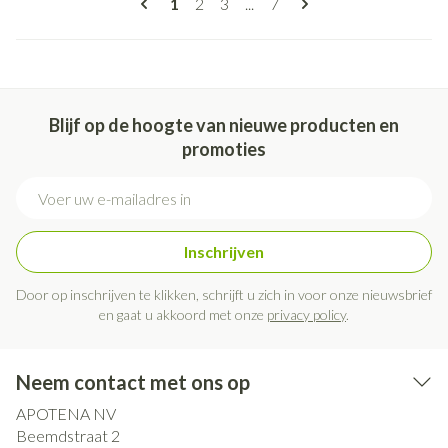
U lees momenteel pagina
Pagina
Pagina
Pagina
1
2
3
...
7
Blijf op de hoogte van nieuwe producten en
promoties
E-mail adres
Inschrijven
Door op inschrijven te klikken, schrijft u zich in voor onze nieuwsbrief
en gaat u akkoord met onze
privacy policy
.
Neem contact met ons op
APOTENA NV
Beemdstraat 2