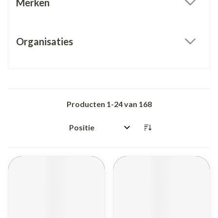
Merken
filter
Organisaties
filter
Producten
1
-
24
van
168
Sorteer op: