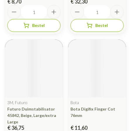
€ 8,70
€ 32,30
Aantal
Aantal
Bestel
Bestel
3M, Futuro
Bota
Futuro Duimstabilisator
Bota Digifix Finger Cot
45842, Beige, Large/extra
76mm
Large
€ 36,75
€ 11,60