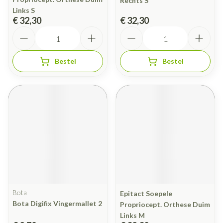
Rechts S
Links S
€ 32,30
€ 32,30
Aantal
Aantal
Bestel
Bestel
Bota
Epitact Soepele
Bota Digifix Vingermallet 2
Propriocept. Orthese Duim
Links M