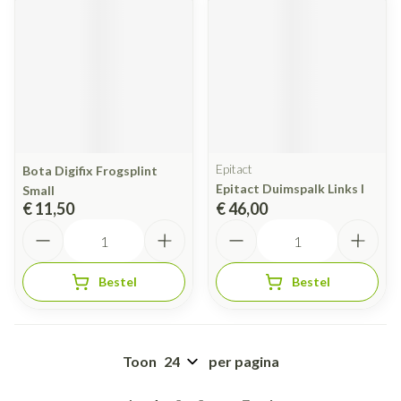
Epitact
Bota Digifix Frogsplint
Epitact Duimspalk Links l
Small
€ 11,50
€ 46,00
Aantal
Aantal
Bestel
Bestel
Toon
per pagina
Pagina's