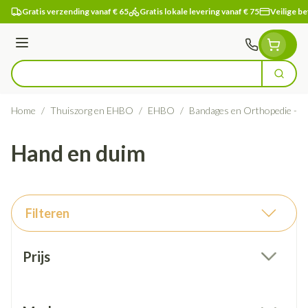
Ga naar de inhoud
Gratis verzending vanaf € 65
Gratis lokale levering vanaf € 75
Veilige be
Menu
Zoek
Product, merk, categorie...
Home
/
Thuiszorg en EHBO
/
EHBO
/
Bandages en Orthopedie - o
Hand en duim
Filteren
Doorgaan naar productlijst
Prijs
filter