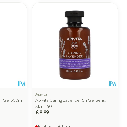
rende
Parfums en
geurproducten
CBD
Apivita
er Gel 500ml
Apivita Caring Lavender Sh Gel Sens.
Skin 250ml
€ 9,99
Niet beschikbaar