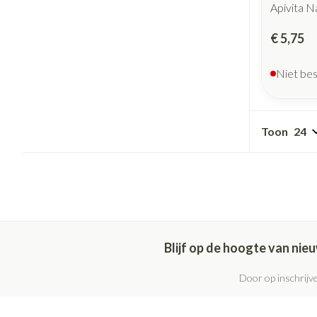
Apivita N
€ 5,75
Niet be
Toon
Blijf op de hoogte van ni
Door op inschrijve