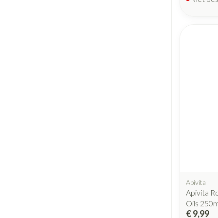
Apivita
Apivita R
Oils 250m
€ 9,99