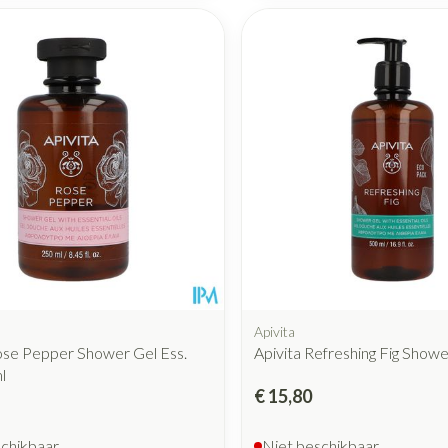
Mondmaskers
rging
Supplementen
Insectenwe
middelen
ssen
 geïrriteerde
Zelfbruiner
Scheren
Apivita
ose Pepper Shower Gel Ess.
Apivita Refreshing Fig Show
l
€ 15,80
schikbaar
Niet beschikbaar