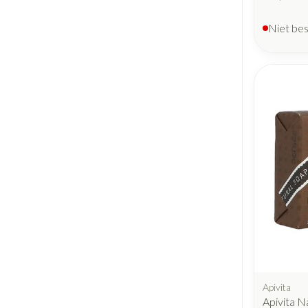
Niet be
Apivita
Apivita N