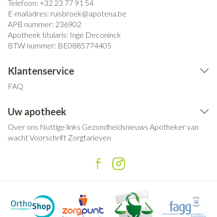
Telefoon:
+32 23 77 91 54
E-mailadres:
ruisbroek@
apotena.be
APB nummer:
236902
Apotheek titularis:
Inge Deconinck
BTW nummer:
BE0885774405
Klantenservice
FAQ
Uw apotheek
Over ons
Nuttige links
Gezondheidsnieuws
Apotheker van
wacht
Voorschrift
Zorgtarieven