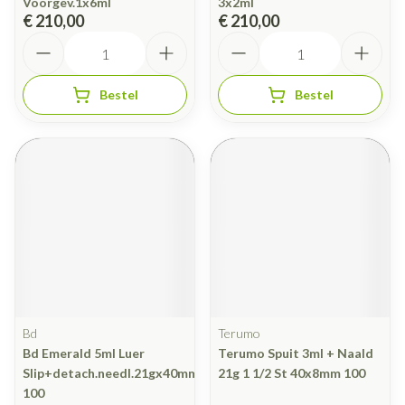
Voorgev.1x6ml
3x2ml
€ 210,00
€ 210,00
Aantal
Aantal
Bestel
Bestel
Bd
Terumo
Bd Emerald 5ml Luer
Terumo Spuit 3ml + Naald
Slip+detach.needl.21gx40mm
21g 1 1/2 St 40x8mm 100
100