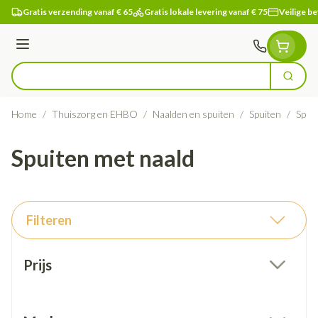
Ga naar de inhoud
Gratis verzending vanaf € 65
Gratis lokale levering vanaf € 75
Veilige be
Menu
Zoek
Product, merk, categorie...
Home
/
Thuiszorg en EHBO
/
Naalden en spuiten
/
Spuiten
/
Spui
Spuiten met naald
Filteren
Doorgaan naar productlijst
Prijs
filter