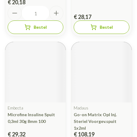
€ 20,18
Aantal
€ 28,17
Bestel
Bestel
Embecta
Madaus
Microfine Insuline Spuit
Go-on Matrix Opl Inj.
0,3ml 30g 8mm 100
Steriel Voorgev.spuit
1x2ml
€ 29,32
€ 108,19