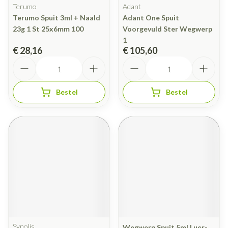
Terumo
Adant
Terumo Spuit 3ml + Naald
Adant One Spuit
23g 1 St 25x6mm 100
Voorgevuld Ster Wegwerp
1
€ 28,16
€ 105,60
Aantal
Aantal
Bestel
Bestel
Synolis
Wegwerp Spuit 5ml Luer-