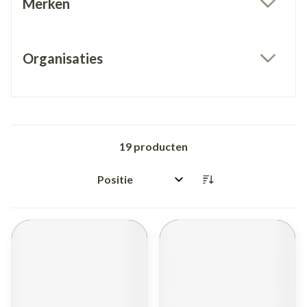
Merken
filter
Organisaties
filter
19
producten
Sorteer op: