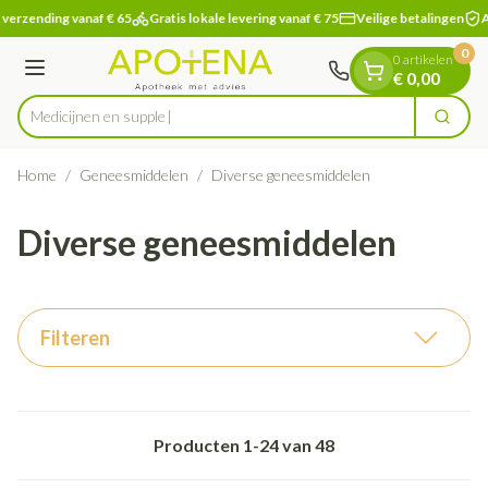
Dia 1 van 1
Ga naar de inhoud
verzending vanaf € 65
Gratis lokale levering vanaf € 75
Veilige betalingen
A
0
0 artikelen
Menu
€ 0,00
M
Zoek
Product, merk, categorie...
Home
/
Geneesmiddelen
/
Diverse geneesmiddelen
Diverse geneesmiddelen
Filteren
Producten
1
-
24
van
48