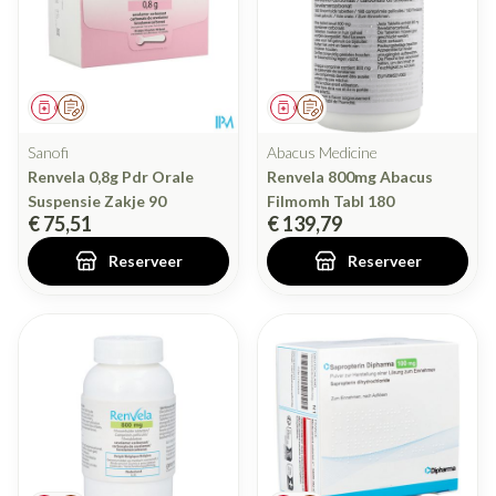
Geneesmiddel
Op voorschrift
Geneesmiddel
Op voorschrift
Sanofi
Abacus Medicine
Renvela 0,8g Pdr Orale
Renvela 800mg Abacus
Suspensie Zakje 90
Filmomh Tabl 180
€ 75,51
€ 139,79
Reserveer
Reserveer