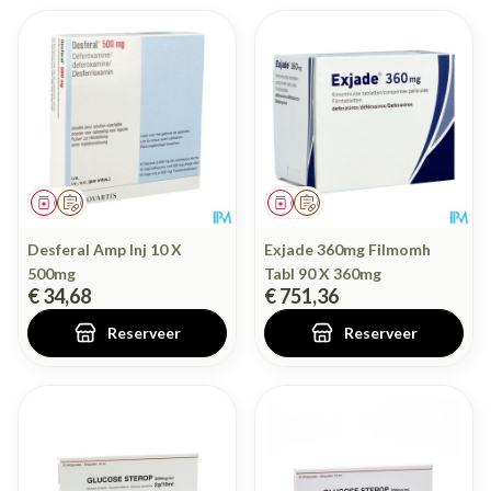
Geneesmiddel
Op voorschrift
Geneesmiddel
Op voorschrift
Desferal Amp Inj 10 X
Exjade 360mg Filmomh
500mg
Tabl 90 X 360mg
€ 34,68
€ 751,36
Reserveer
Reserveer