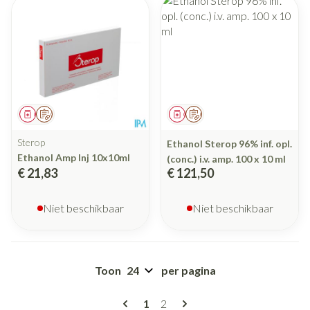
Geneesmiddel
Op voorschrift
Geneesmiddel
Op voorschrift
Sterop
Ethanol Sterop 96% inf. opl.
Ethanol Amp Inj 10x10ml
(conc.) i.v. amp. 100 x 10 ml
€ 21,83
€ 121,50
Niet beschikbaar
Niet beschikbaar
Toon
per pagina
Pagina's
U lees momenteel pagina
Pagina
1
2