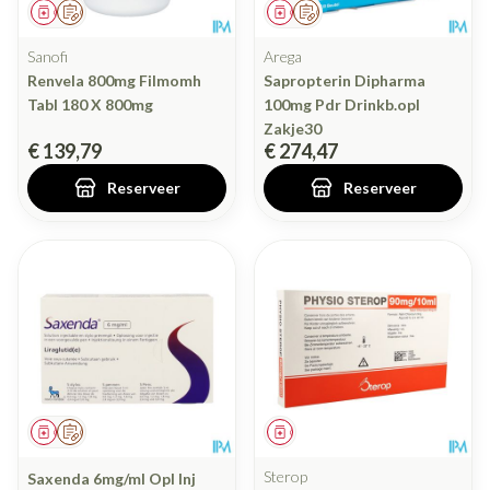
Geneesmiddel
Op voorschrift
Geneesmiddel
Op voorschrift
Sanofi
Arega
Renvela 800mg Filmomh
Sapropterin Dipharma
Tabl 180 X 800mg
100mg Pdr Drinkb.opl
Zakje30
€ 139,79
€ 274,47
Reserveer
Reserveer
Geneesmiddel
Op voorschrift
Geneesmiddel
Sterop
Saxenda 6mg/ml Opl Inj