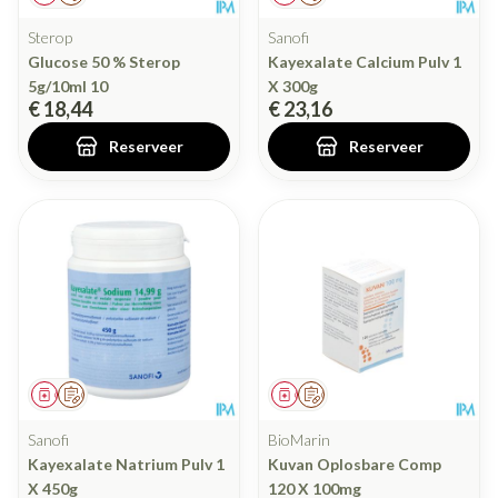
Sterop
Sanofi
Glucose 50 % Sterop
Kayexalate Calcium Pulv 1
5g/10ml 10
X 300g
€ 18,44
€ 23,16
Reserveer
Reserveer
Geneesmiddel
Op voorschrift
Geneesmiddel
Op voorschrift
Sanofi
BioMarin
Kayexalate Natrium Pulv 1
Kuvan Oplosbare Comp
X 450g
120 X 100mg