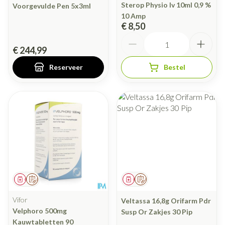
Sterop Physio Iv 10ml 0,9 %
Voorgevulde Pen 5x3ml
10 Amp
€ 8,50
Aantal
€ 244,99
Reserveer
Bestel
Geneesmiddel
Op voorschrift
Geneesmiddel
Op voorschrift
Vifor
Veltassa 16,8g Orifarm Pdr
Velphoro 500mg
Susp Or Zakjes 30 Pip
Kauwtabletten 90