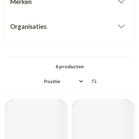
Merken
filter
Organisaties
filter
6
producten
Sorteer op: