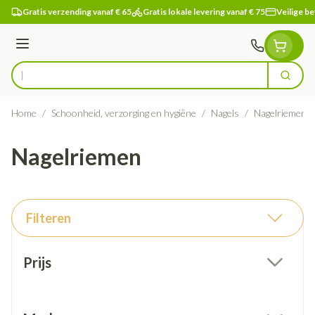
Ga naar de inhoud
Gratis verzending vanaf € 65
Gratis lokale levering vanaf € 75
Veilige be
Menu
Zoek
Product, merk, categorie...
Home
/
Schoonheid, verzorging en hygiëne
/
Nagels
/
Nagelriemen
Nagelriemen
Filteren
Doorgaan naar productlijst
Prijs
filter