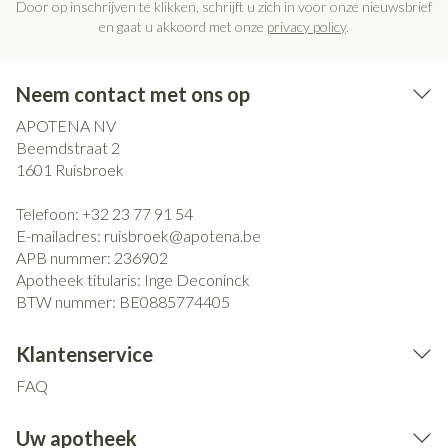
Door op inschrijven te klikken, schrijft u zich in voor onze nieuwsbrief
en gaat u akkoord met onze
privacy policy
.
Neem contact met ons op
APOTENA NV
Beemdstraat 2
1601
Ruisbroek
Telefoon:
+32 23 77 91 54
E-mailadres:
ruisbroek@
apotena.be
APB nummer:
236902
Apotheek titularis:
Inge Deconinck
BTW nummer:
BE0885774405
Klantenservice
FAQ
Uw apotheek