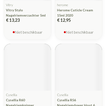
Vitry
herome
Vitry Stylo
Herome Cuticle Cream
Nagelriemverzachter 5ml
15ml 2020
€ 13,23
€ 12,95
Niet beschikbaar
Niet beschikbaar
Cysellia
Cysellia
Cysellia R60
Cysellia R56
Nagelriemknipper
Nagelriemduwer Hout 6