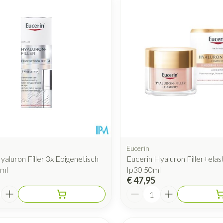
Mondmaskers
rging
Supplementen
Insectenwe
middelen
ssen
 geïrriteerde
Eucerin
yaluron Filler 3x Epigenetisch
Eucerin Hyaluron Filler+elas
Zelfbruiner
Scheren
ml
Ip30 50ml
€ 47,95
Aantal