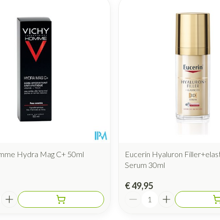
mme Hydra Mag C+ 50ml
Eucerin Hyaluron Filler+elast
Serum 30ml
€ 49,95
Aantal