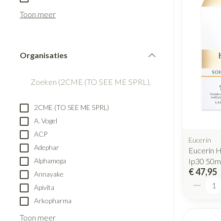
Blaren
Creme, gel en s
Aerosol accesso
Toon meer
Eelt
Zuurstof
Eksteroog - likd
Ademhalingsst
Toon meer
Organisaties
filter
Spieren en gew
Specifiek voor
Naalden en spu
2CME (TO SEE ME SPRL)
Lichaamsverzorg
Spuiten
A. Vogel
Infecties
Deodorant
Oplossing voor i
ACP
Eucerin
Gezichtsverzorg
Naalden
Adephar
Eucerin H
Luizen
Ip30 50m
Alphamega
Naalden voor ins
€ 47,95
Annayake
pennaalden
Aantal
Apivita
Toon meer
Diagnostica
Arkopharma
Toon meer