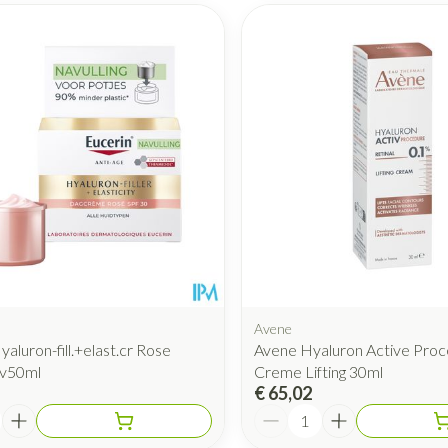
Avene
aluron-fill.+elast.cr Rose
Avene Hyaluron Active Pro
v50ml
Creme Lifting 30ml
€ 65,02
Aantal