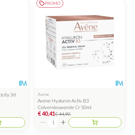
PROMO
icity 3d
Avene
Avene Hyaluron Activ B3
Celvernieuwende Cr 50ml
€ 40,41
€ 44,90
Aantal