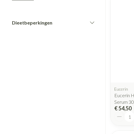
Haar
Pillendozen en
Gezichtsverzo
accessoires
Dieetbeperkingen
Pigmentstoorni
filter
Gevoelige huid -
huid
Gemengde huid
Doffe huid
Toon meer
Eucerin
Eucerin H
Snurken
Serum 30
€ 54,50
Aantal