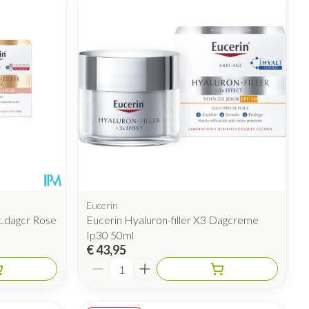
rende
Parfums en
geurproducten
Eucerin
t.dagcr Rose
Eucerin Hyaluron-filler X3 Dagcreme
CBD
Ip30 50ml
€ 43,95
Aantal