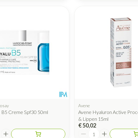
Posay
Avene
u B5 Creme Spf30 50ml
Avene Hyaluron Active Pro
& Lippen 15ml
€ 50,02
Aantal