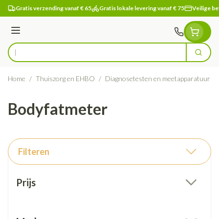
Ga naar de inhoud
Gratis verzending vanaf € 65
Gratis lokale levering vanaf € 75
Veilige be
Menu
Zoek
Product, merk, categorie...
Home
/
Thuiszorg en EHBO
/
Diagnosetesten en meetapparatuur
/
Bodyfatmeter
Filteren
Doorgaan naar productlijst
Prijs
filter