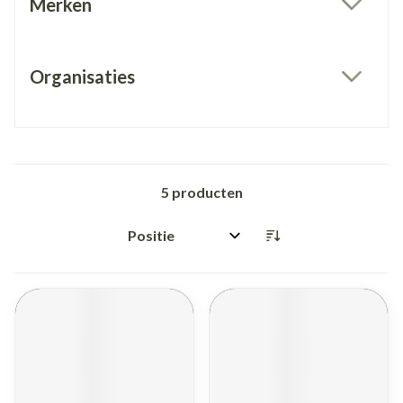
Merken
filter
Organisaties
filter
5
producten
Sorteer op: