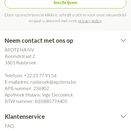
Inschrijven
Door op inschrijven te klikken, schrijft u zich in voor onze nieuwsbrief
en gaat u akkoord met onze
privacy policy
.
Neem contact met ons op
APOTENA NV
Beemdstraat 2
1601
Ruisbroek
Telefoon:
+32 23 77 91 54
E-mailadres:
ruisbroek@
apotena.be
APB nummer:
236902
Apotheek titularis:
Inge Deconinck
BTW nummer:
BE0885774405
Klantenservice
FAQ