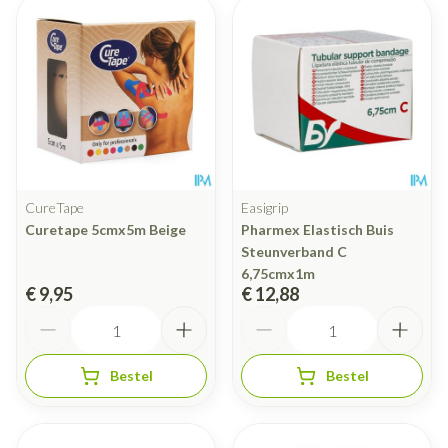
CureTape
Easigrip
Curetape 5cmx5m Beige
Pharmex Elastisch Buis
Steunverband C
6,75cmx1m
€ 9,95
€ 12,88
Aantal
Aantal
Bestel
Bestel