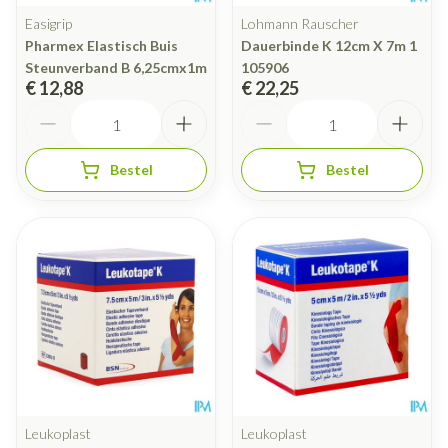
Easigrip
Lohmann Rauscher
Pharmex Elastisch Buis
Dauerbinde K 12cm X 7m 1
Steunverband B 6,25cmx1m
105906
€ 12,88
€ 22,25
Aantal
Aantal
Bestel
Bestel
Leukoplast
Leukoplast