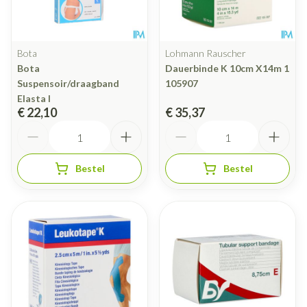
Bota
Lohmann Rauscher
Bota
Dauerbinde K 10cm X14m 1
Suspensoir/draagband
105907
Elasta l
€ 22,10
€ 35,37
Aantal
Aantal
Bestel
Bestel