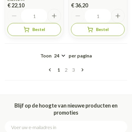
€ 22,10
€ 36,20
Aantal
Aantal
Bestel
Bestel
Toon
per pagina
Pagina's
U lees momenteel pagina
Pagina
Pagina
1
2
3
Blijf op de hoogte van nieuwe producten en
promoties
E-mail adres