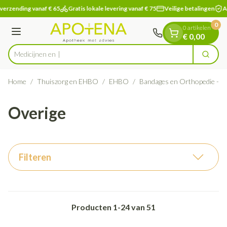
Dia 1 van 1
Ga naar de inhoud
verzending vanaf € 65
Gratis lokale levering vanaf € 75
Veilige betalingen
Ap
0
0 artikelen
Menu
€ 0,00
Zoek
Product, merk, categorie...
Home
/
Thuiszorg en EHBO
/
EHBO
/
Bandages en Orthopedie - o
Overige
Filteren
Producten
1
-
24
van
51