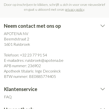
Door op inschrijven te klikken, schrijft u zich in voor onze nieuwsbrief
en gaat u akkoord met onze
privacy policy
.
Neem contact met ons op
APOTENA NV
Beemdstraat 2
1601
Ruisbroek
Telefoon:
+32 23 77 91 54
E-mailadres:
ruisbroek@
apotena.be
APB nummer:
236902
Apotheek titularis:
Inge Deconinck
BTW nummer:
BE0885774405
Klantenservice
FAQ