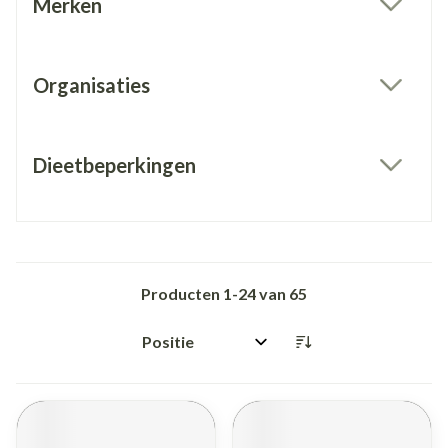
Merken
filter
Organisaties
filter
Dieetbeperkingen
filter
Producten
1
-
24
van
65
Sorteer op: