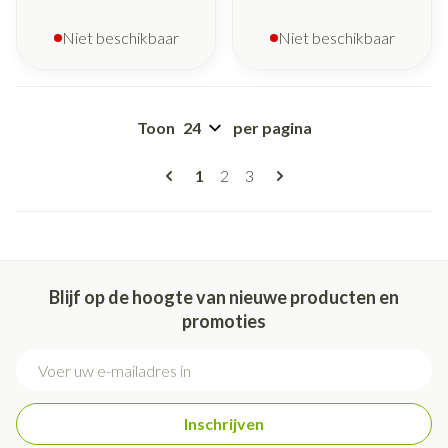
Niet beschikbaar
Niet beschikbaar
Toon
per pagina
Pagina's
U lees momenteel pagina
Pagina
Pagina
1
2
3
Blijf op de hoogte van nieuwe producten en
promoties
E-mail adres
Inschrijven