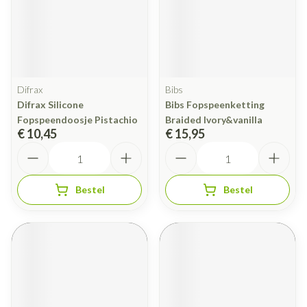
Difrax
Bibs
Difrax Silicone
Bibs Fopspeenketting
Fopspeendoosje Pistachio
Braided Ivory&vanilla
€ 10,45
€ 15,95
Aantal
Aantal
Bestel
Bestel