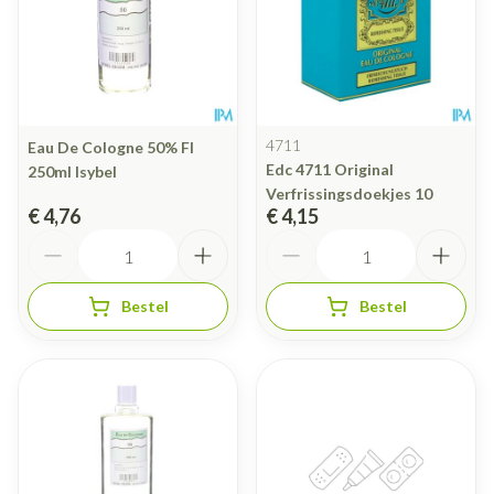
4711
Eau De Cologne 50% Fl
Edc 4711 Original
250ml Isybel
Verfrissingsdoekjes 10
€ 4,76
€ 4,15
Aantal
Aantal
Bestel
Bestel