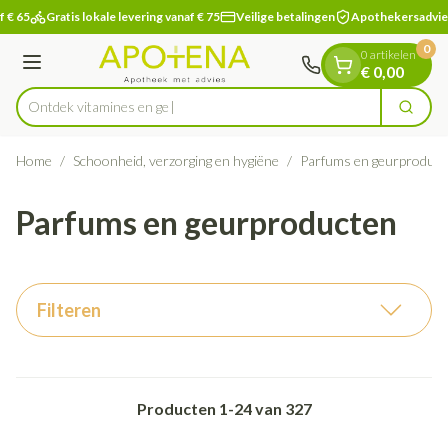
Dia 1 van 1
Ga naar de inhoud
 € 65
Gratis lokale levering vanaf € 75
Veilige betalingen
Apothekersadvie
0
0 artikelen
Menu
€ 0,00
Ontdek vitamines en gezondheidsb
Zoek
Product, merk, categorie...
Home
/
Schoonheid, verzorging en hygiëne
/
Parfums en geurproduct
Parfums en geurproducten
Filteren
Producten
1
-
24
van
327