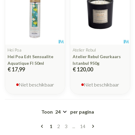
Hei Poa
Atelier Rebul
Hei Poa Edt Sensualite
Atelier Rebul Geurkaars
Aquatique Fl 50ml
Istanbul 950g
€ 17,99
€ 120,00
Niet beschikbaar
Niet beschikbaar
Toon
per pagina
Pagina's
U lees momenteel pagina
Pagina
Pagina
Pagina
1
2
3
...
14