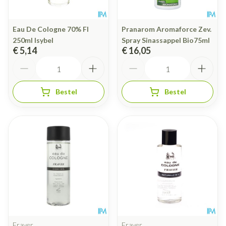
Eau De Cologne 70% Fl
Pranarom Aromaforce Zev.
250ml Isybel
Spray Sinassappel Bio75ml
€ 5,14
€ 16,05
Aantal
Aantal
Bestel
Bestel
Fraver
Fraver