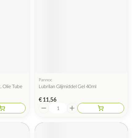
rende
Parfums en
geurproducten
Pannoc
. Olie Tube
Lubrilan Glijmiddel Gel 40ml
CBD
€ 11,56
Aantal