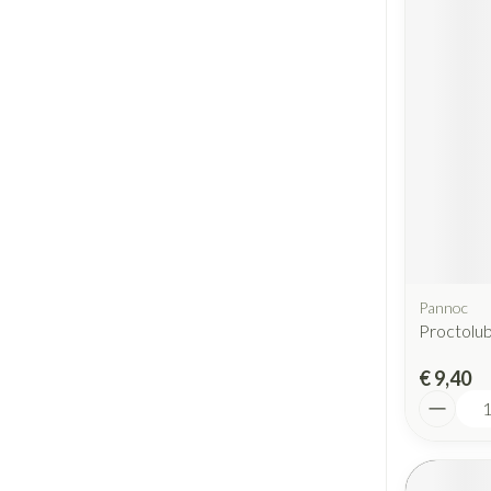
Pannoc
Proctolub
€ 9,40
Aantal