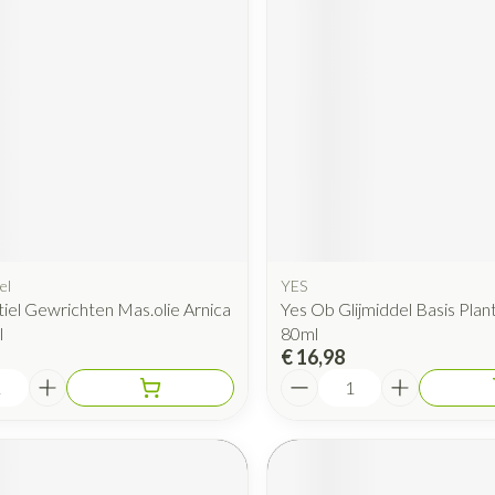
Mondmaskers
rging
Supplementen
Insectenwe
middelen
ssen
 geïrriteerde
el
YES
iel Gewrichten Mas.olie Arnica
Yes Ob Glijmiddel Basis Plant
Zelfbruiner
Scheren
l
80ml
€ 16,98
Aantal