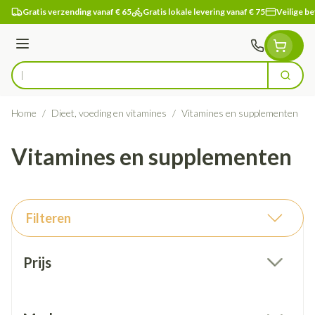
Ga naar de inhoud
Gratis verzending vanaf € 65
Gratis lokale levering vanaf € 75
Veilige be
Menu
Zoek
Product, merk, categorie...
Home
/
Dieet, voeding en vitamines
/
Vitamines en supplementen
Vitamines en supplementen
Filteren
Doorgaan naar productlijst
Prijs
filter