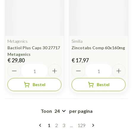
Metagenics
Similia
Bactiol Plus Caps 30 27717
Zincotabs Comp 60x160mg
Metagenics
€ 29,80
€ 17,97
Aantal
Aantal
Bestel
Bestel
Toon
per pagina
Pagina's
U lees momenteel pagina
Pagina
Pagina
Pagina
1
2
3
...
129