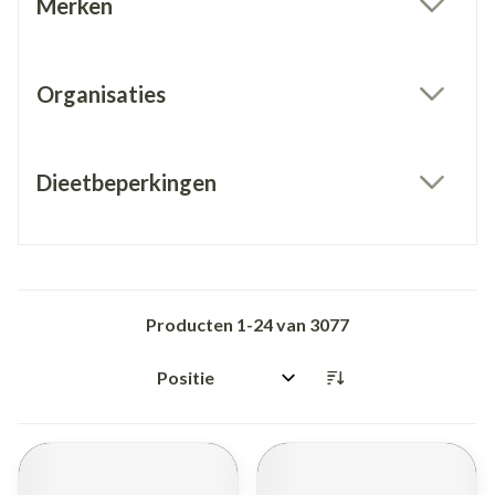
Merken
filter
Organisaties
filter
Dieetbeperkingen
filter
Producten
1
-
24
van
3077
Sorteer op: