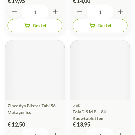
€ 19,95
€ 14,00
Aantal
Aantal
Bestel
Bestel
Smb
Zincodyn Blister Tabl 56
FolaD S.M.B. - 84
Metagenics
Kauwtabletten
€ 12,50
€ 13,95
Aantal
Aantal