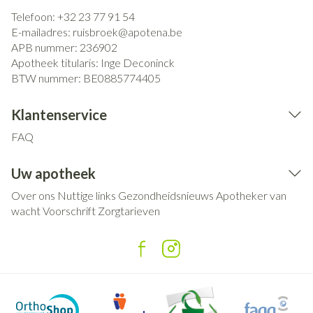
Telefoon:
+32 23 77 91 54
E-mailadres:
ruisbroek@
apotena.be
APB nummer:
236902
Apotheek titularis:
Inge Deconinck
BTW nummer:
BE0885774405
Klantenservice
FAQ
Uw apotheek
Over ons
Nuttige links
Gezondheidsnieuws
Apotheker van
wacht
Voorschrift
Zorgtarieven