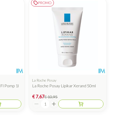
PROMO
La Roche Posay
 Fl Pomp 1l
La Roche Posay Lipikar Xerand 50ml
€ 7,67
€ 10,95
Aantal