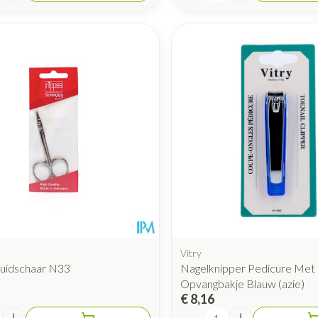
Vitry
uidschaar N33
Nagelknipper Pedicure Met
Opvangbakje Blauw (azie)
€ 8,16
Aantal