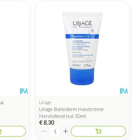
34
Uriage
Uriage Bariederm Handcreme
Herstellend Isol. 50ml
€ 8,30
Aantal