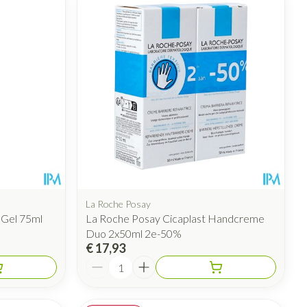
rende
Parfums en
geurproducten
La Roche Posay
 Gel 75ml
La Roche Posay Cicaplast Handcreme
CBD
Duo 2x50ml 2e-50%
€ 17,93
Aantal