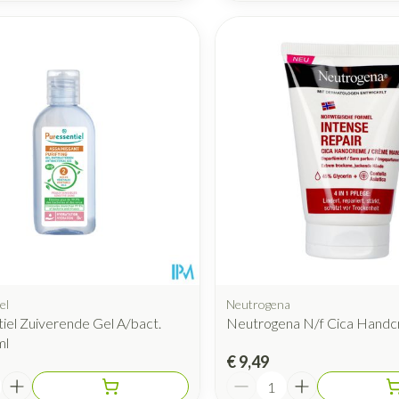
el
Neutrogena
iel Zuiverende Gel A/bact.
Neutrogena N/f Cica Hand
ml
€ 9,49
Aantal