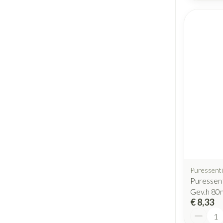
Puressenti
Puressent
Gev.h 80
€ 8,33
Aantal