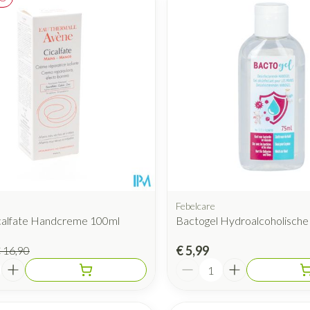
Mondmaskers
rging
Supplementen
Insectenwe
middelen
ssen
 geïrriteerde
Febelcare
calfate Handcreme 100ml
Bactogel Hydroalcoholische
Zelfbruiner
Scheren
€ 5,99
 16,90
Aantal