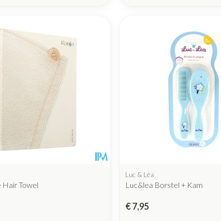
Mondmaskers
rging
Supplementen
Insectenwe
middelen
ssen
 geïrriteerde
Zelfbruiner
Scheren
Luc & Léa
 Hair Towel
Luc&lea Borstel + Kam
€ 7,95