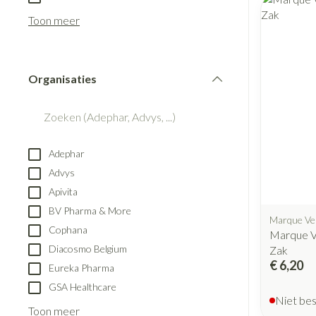
Blaren
Creme, gel en s
Aerosol accesso
Toon meer
Eelt
Zuurstof
Eksteroog - likd
Ademhalingsst
Toon meer
Organisaties
filter
Spieren en gew
Specifiek voor
Naalden en spu
Adephar
Lichaamsverzorg
Spuiten
Advys
Infecties
Deodorant
Oplossing voor i
Apivita
Gezichtsverzorg
Naalden
BV Pharma & More
Marque Ve
Luizen
Cophana
Marque 
Naalden voor ins
Diacosmo Belgium
Zak
pennaalden
€ 6,20
Eureka Pharma
Toon meer
Diagnostica
GSA Healthcare
Niet be
Toon meer