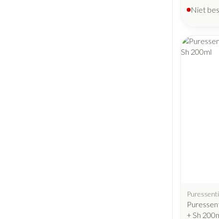
Niet be
Puressenti
Puressent
+ Sh 200