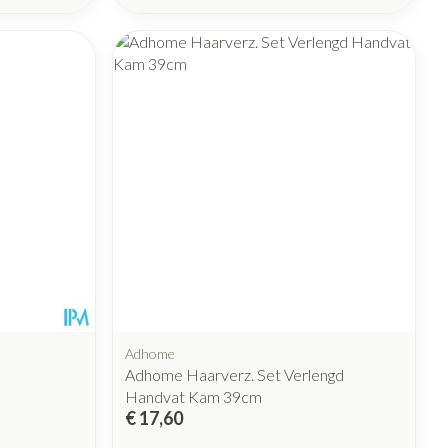
rende
Parfums en
geurproducten
CBD
Adhome
Adhome Haarverz. Set Verlengd
Handvat Kam 39cm
€ 17,60