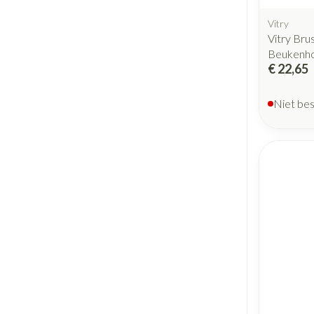
Vitry
Vitry Bru
Beukenho
€ 22,65
Niet be