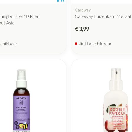
Careway
shingborstel 10 Rijen
Careway Luizenkam Metaal
ut Asia
€ 3,99
schikbaar
Niet beschikbaar