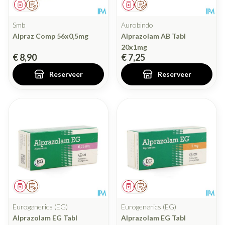
Geneesmiddel
Op voorschrift
Geneesmiddel
Op voorschrift
Smb
Aurobindo
Alpraz Comp 56x0,5mg
Alprazolam AB Tabl
20x1mg
€ 8,90
€ 7,25
Reserveer
Reserveer
Geneesmiddel
Op voorschrift
Geneesmiddel
Op voorschrift
Eurogenerics (EG)
Eurogenerics (EG)
Alprazolam EG Tabl
Alprazolam EG Tabl