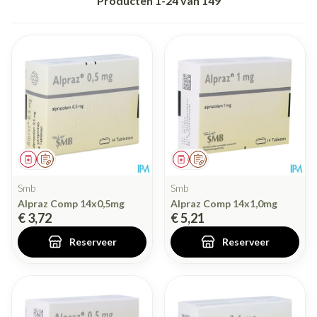
Producten
1
-
24
van
149
Geneesmiddel
Op voorschrift
Geneesmiddel
Op voorschrift
Smb
Smb
Alpraz Comp 14x0,5mg
Alpraz Comp 14x1,0mg
€ 3,72
€ 5,21
Reserveer
Reserveer