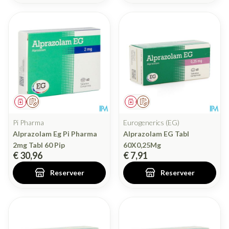
Geneesmiddel
Op voorschrift
Geneesmiddel
Op voorschrift
Pi Pharma
Eurogenerics (EG)
Alprazolam Eg Pi Pharma
Alprazolam EG Tabl
2mg Tabl 60 Pip
60X0,25Mg
€ 30,96
€ 7,91
Reserveer
Reserveer