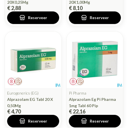
20X0,25Mg
20X1,00Mg
€ 2,88
€ 8,10
Reserveer
Reserveer
Geneesmiddel
Op voorschrift
Geneesmiddel
Op voorschrift
Eurogenerics (EG)
Pi Pharma
Alprazolam EG Tabl 20 X
Alprazolam Eg Pi Pharma
0,50Mg
1mg Tabl 60 Pip
€ 4,70
€ 22,16
Reserveer
Reserveer