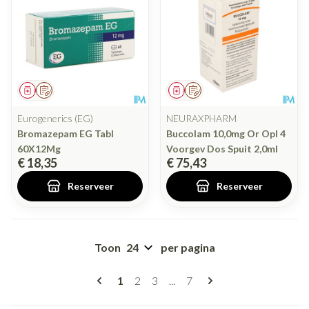
Geneesmiddel
Op voorschrift
Geneesmiddel
Op voorschrift
Eurogenerics (EG)
NEURAXPHARM
Bromazepam EG Tabl
Buccolam 10,0mg Or Opl 4
60X12Mg
Voorgev Dos Spuit 2,0ml
€ 18,35
€ 75,43
Reserveer
Reserveer
Toon
per pagina
Pagina's
U lees momenteel pagina
Pagina
Pagina
Pagina
1
2
3
...
7