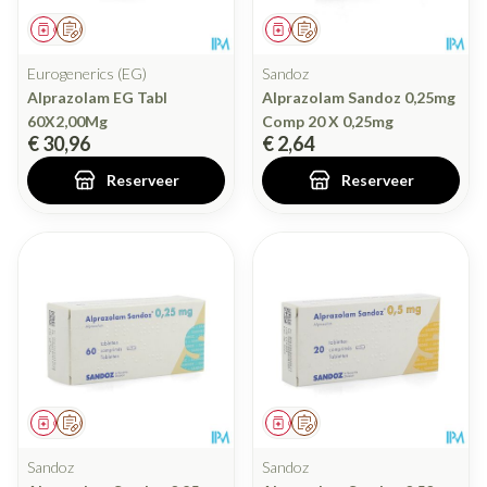
Geneesmiddel
Op voorschrift
Geneesmiddel
Op voorschrift
Eurogenerics (EG)
Sandoz
Alprazolam EG Tabl
Alprazolam Sandoz 0,25mg
60X2,00Mg
Comp 20 X 0,25mg
€ 30,96
€ 2,64
Reserveer
Reserveer
Geneesmiddel
Op voorschrift
Geneesmiddel
Op voorschrift
Sandoz
Sandoz