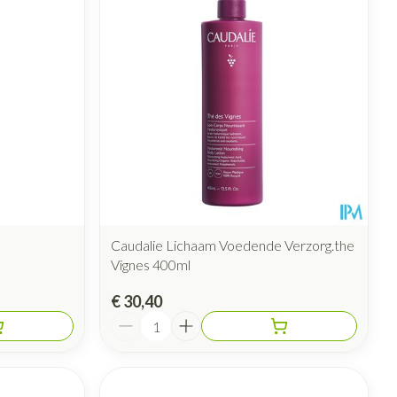
rende
Parfums en
geurproducten
Caudalie Lichaam Voedende Verzorg.the
Vignes 400ml
CBD
€ 30,40
Aantal