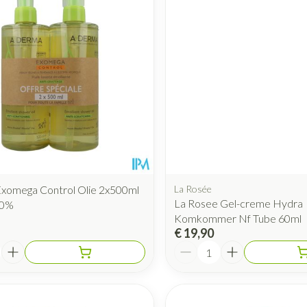
Mondmaskers
rging
Supplementen
Insectenwe
middelen
ssen
 geïrriteerde
xomega Control Olie 2x500ml
La Rosée
La Rosee Gel-creme Hydra
50%
Komkommer Nf Tube 60ml
Zelfbruiner
Scheren
€ 19,90
Aantal