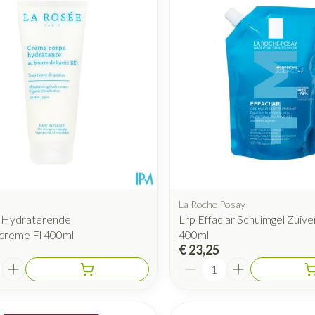
La Roche Posay
 Hydraterende
Lrp Effaclar Schuimgel Zuiver
creme Fl 400ml
400ml
€ 23,25
Aantal