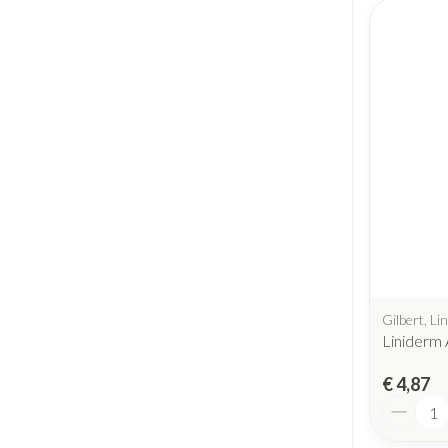
Gilbert, Li
Liniderm
€ 4,87
Aantal