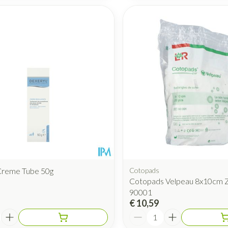
Creme Tube 50g
Cotopads
Cotopads Velpeau 8x10cm Z
90001
€ 10,59
Aantal