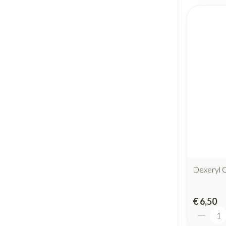
Dexeryl 
€ 6,50
Aantal