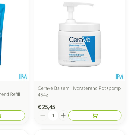
Cerave Balsem Hydraterend Pot+pomp
end Refill
454g
€ 25,45
Aantal