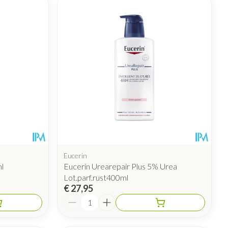
Eucerin
l
Eucerin Urearepair Plus 5% Urea
Lot.parf.rust400ml
€ 27,95
Aantal