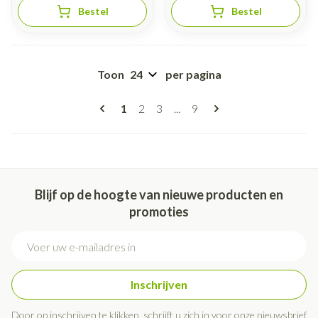
Bestel
Bestel
Toon
per pagina
Pagina's
U lees momenteel pagina
Pagina
Pagina
Pagina
1
2
3
...
9
Blijf op de hoogte van nieuwe producten en
promoties
E-mail adres
Inschrijven
Door op inschrijven te klikken, schrijft u zich in voor onze nieuwsbrief