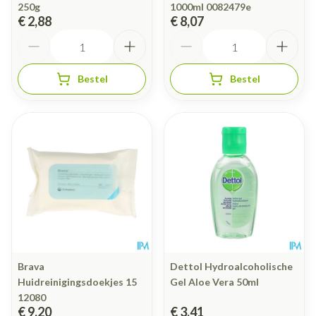
250g
1000ml 0082479e
€ 2,88
€ 8,07
Aantal
Aantal
Bestel
Bestel
Brava
Dettol Hydroalcoholische
Huidreinigingsdoekjes 15
Gel Aloe Vera 50ml
12080
€ 9,20
€ 3,41