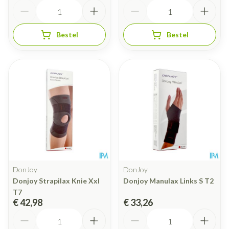
Aantal
Aantal
Bestel
Bestel
DonJoy
DonJoy
Donjoy Strapilax Knie Xxl
Donjoy Manulax Links S T2
T7
€ 42,98
€ 33,26
Aantal
Aantal