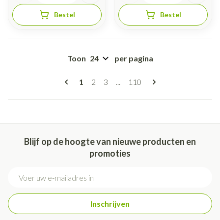
Bestel
Bestel
Toon
per pagina
Pagina's
U lees momenteel pagina
Pagina
Pagina
Pagina
1
2
3
...
110
Blijf op de hoogte van nieuwe producten en
promoties
E-mail adres
Inschrijven