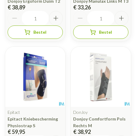
Donjoy Ergoform Duim T2
Donjoy Manulax Links M T3
€ 38,89
€ 33,26
Aantal
Aantal
Bestel
Bestel
Epitact
DonJoy
Epitact Kniebescherming
Donjoy Comfortform Pols
Physiostrap S
Rechts M
€ 59,95
€ 38,92