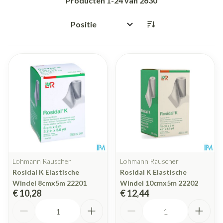
Producten
1
-
24
van
2630
Sorteer op:
Lohmann Rauscher
Lohmann Rauscher
Rosidal K Elastische
Rosidal K Elastische
Windel 8cmx5m 22201
Windel 10cmx5m 22202
€ 10,28
€ 12,44
Aantal
Aantal