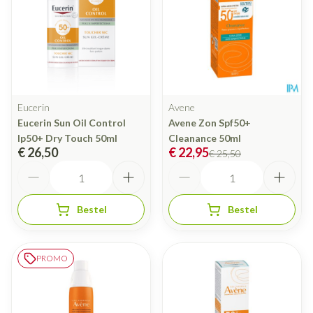
Eucerin
Avene
Eucerin Sun Oil Control
Avene Zon Spf50+
Ip50+ Dry Touch 50ml
Cleanance 50ml
€ 26,50
€ 22,95
€ 25,50
Aantal
Aantal
Bestel
Bestel
PROMO