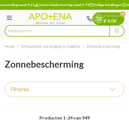
Dia 1 van 1
Ga naar de inhoud
verzending vanaf € 65
Gratis lokale levering vanaf € 75
Veilige betalingen
Ap
0
0 artikelen
Menu
€ 0,00
Zoek
Product, merk, categorie...
Home
/
Schoonheid, verzorging en hygiëne
/
Zonnebescherming
Zonnebescherming
Filteren
Producten
1
-
24
van
949