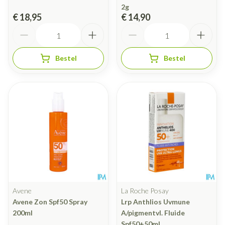
2g
€ 18,95
€ 14,90
Aantal
Aantal
Bestel
Bestel
Avene
La Roche Posay
Avene Zon Spf50 Spray
Lrp Anthlios Uvmune
200ml
A/pigmentvl. Fluide
Spf50+50ml