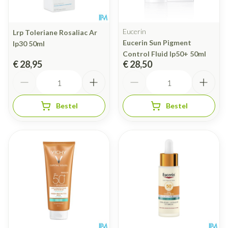
Eucerin
Lrp Toleriane Rosaliac Ar
Eucerin Sun Pigment
Ip30 50ml
Control Fluid Ip50+ 50ml
€ 28,95
€ 28,50
Aantal
Aantal
Bestel
Bestel