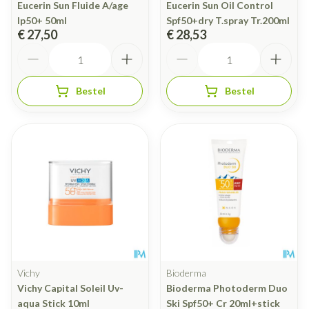
Eucerin Sun Fluide A/age
Eucerin Sun Oil Control
Ip50+ 50ml
Spf50+dry T.spray Tr.200ml
€ 27,50
€ 28,53
Aantal
Aantal
Bestel
Bestel
Vichy
Bioderma
Vichy Capital Soleil Uv-
Bioderma Photoderm Duo
aqua Stick 10ml
Ski Spf50+ Cr 20ml+stick