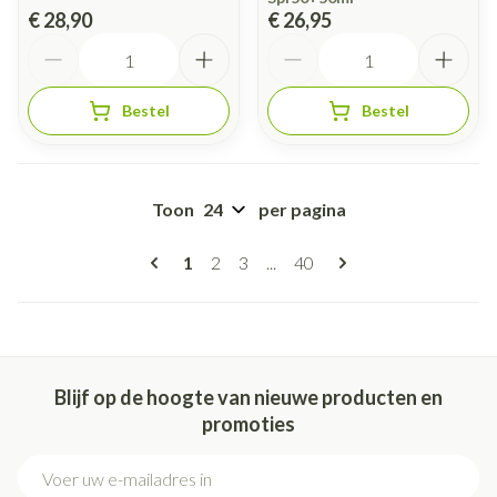
€ 28,90
€ 26,95
Aantal
Aantal
Bestel
Bestel
Toon
per pagina
Pagina's
U lees momenteel pagina
Pagina
Pagina
Pagina
1
2
3
...
40
Blijf op de hoogte van nieuwe producten en
promoties
E-mail adres