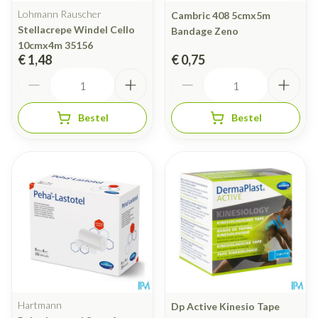
Lohmann Rauscher
Cambric 408 5cmx5m
Stellacrepe Windel Cello
Bandage Zeno
10cmx4m 35156
€ 1,48
€ 0,75
Aantal
Aantal
Bestel
Bestel
Hartmann
Dp Active Kinesio Tape