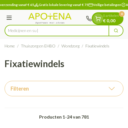
Dia 1 van 1
Ga naar de inhoud
verzending vanaf € 65
Gratis lokale levering vanaf € 75
Veilige betalingen
Ap
0
0 artikelen
Menu
€ 0,00
Zoek
Product, merk, categorie...
Home
/
Thuiszorg en EHBO
/
Wondzorg
/
Fixatiewindels
Fixatiewindels
Filteren
Producten
1
-
24
van
781