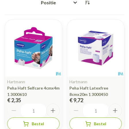
Sorteer op:
Hartmann
Hartmann
Peha Haft Selfcare 4cmx4m
Peha Haft Latexfree
1 3000610
8cmx20m 1 3000450
€ 2,35
€ 9,72
Aantal
Aantal
Bestel
Bestel