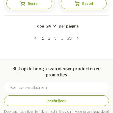
Bestel
Bestel
Toon
per pagina
Pagina's
U lees momenteel pagina
Pagina
Pagina
Pagina
1
2
3
...
33
Blijf op de hoogte van nieuwe producten en
promoties
E-mail adres
Inschrijven
Door op inschrijven te klikken, schrijft u zich in voor onze nieuwsbrief