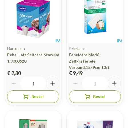
Hartmann
Febelcare
Peha Haft Selfcare 6cmx4m
Febelcare Med6
1 3000620
Zelfkl.steriele
Verband.15x9cm 10st
€ 2,80
€ 9,49
Aantal
Aantal
Bestel
Bestel