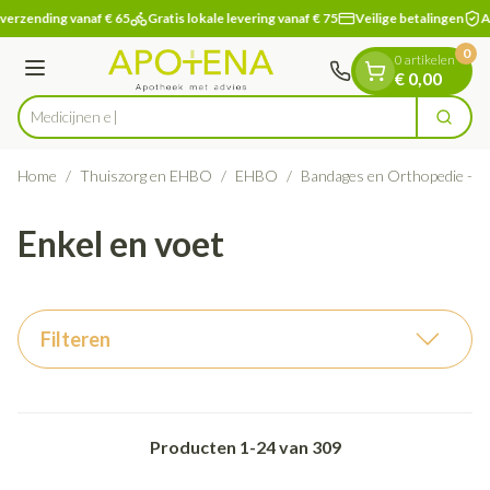
Dia 1 van 1
Ga naar de inhoud
verzending vanaf € 65
Gratis lokale levering vanaf € 75
Veilige betalingen
Ap
0
0 artikelen
Menu
€ 0,00
Zoek
Product, merk, categorie...
Home
/
Thuiszorg en EHBO
/
EHBO
/
Bandages en Orthopedie - o
Enkel en voet
Filteren
Producten
1
-
24
van
309