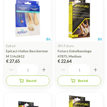
Epitact
3M, Futuro
Epitact Hallux Beschermer
Futuro Enkelbandage
M 1 Hv2612
47875, Medium
€ 27,65
€ 22,64
Aantal
Aantal
Bestel
Bestel