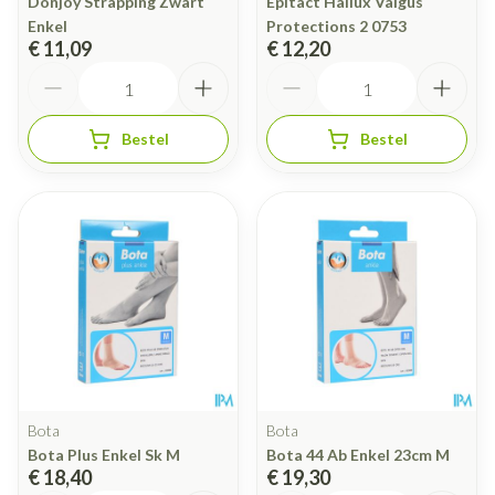
Donjoy Strapping Zwart
Epitact Hallux Valgus
Enkel
Protections 2 0753
€ 11,09
€ 12,20
Aantal
Aantal
Bestel
Bestel
Bota
Bota
Bota Plus Enkel Sk M
Bota 44 Ab Enkel 23cm M
€ 18,40
€ 19,30