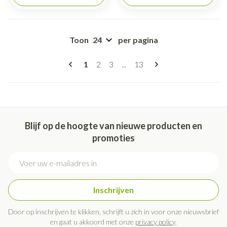
Toon
per pagina
Pagina's
U lees momenteel pagina
Pagina
Pagina
Pagina
1
2
3
...
13
Blijf op de hoogte van nieuwe producten en
promoties
E-mail adres
Inschrijven
Door op inschrijven te klikken, schrijft u zich in voor onze nieuwsbrief
en gaat u akkoord met onze
privacy policy
.