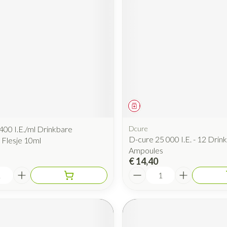
iddel
Geneesmiddel
400 I.E./ml Drinkbare
Dcure
D-cure 25 000 I.E. - 12 Drin
 Flesje 10ml
Ampoules
€ 14,40
Aantal