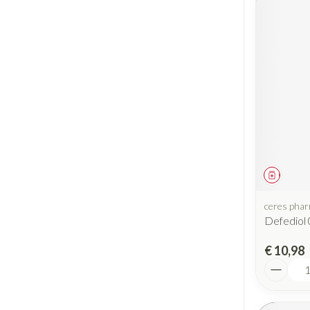
Geneesm
ceres pha
Defediol
€ 10,98
Aantal