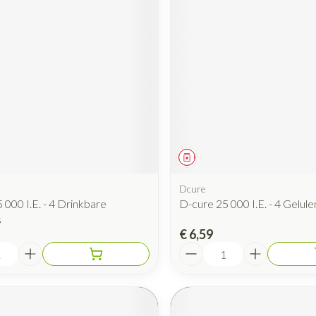
iddel
Geneesmiddel
Dcure
 000 I.E. - 4 Drinkbare
D-cure 25 000 I.E. - 4 Gelule
s
€ 6,59
Aantal