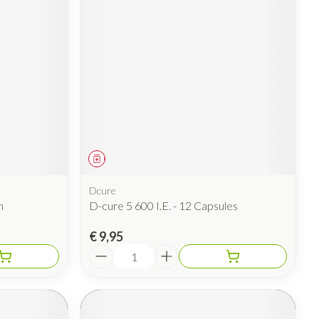
Geneesmiddel
Dcure
n
D-cure 5 600 I.E. - 12 Capsules
€ 9,95
Aantal