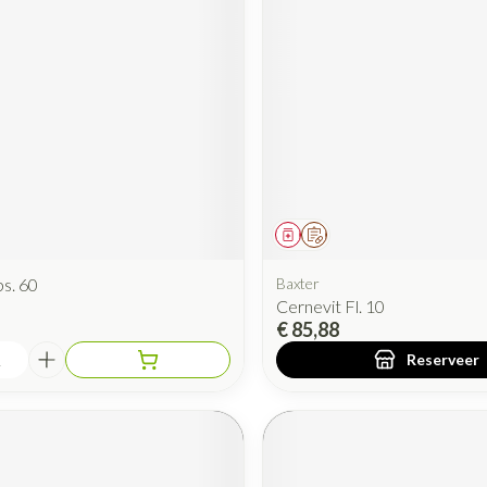
Mondmaskers
rging
Supplementen
Insectenwe
middelen
ssen
 geïrriteerde
iddel
Geneesmiddel
Op voorschrift
ps. 60
Baxter
Cernevit Fl. 10
Zelfbruiner
Scheren
€ 85,88
Reserveer