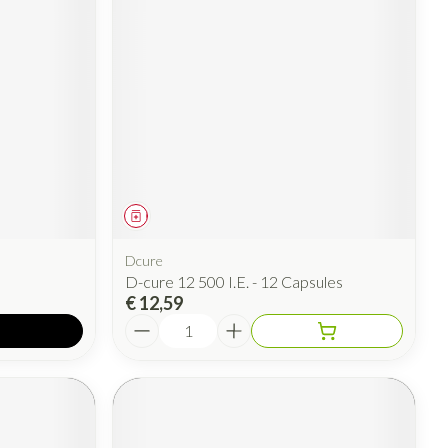
rende
Parfums en
geurproducten
Geneesmiddel
Dcure
D-cure 12 500 I.E. - 12 Capsules
CBD
€ 12,59
Aantal