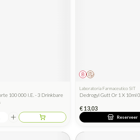
iddel
Geneesmiddel
Op voorschrift
Laboratoria Farmaceutico SIT
rte 100 000 I.E. - 3 Drinkbare
Dedrogyl Gutt Or 1 X 10ml 
s
€ 13,03
Reserveer