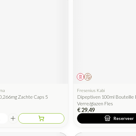
iddel
Geneesmiddel
Op voorschrift
rma
Fresenius Kabi
 0,266mg Zachte Caps 5
Dipeptiven 100ml Bouteille 
Verre/glazen Fles
€ 29,49
Reserveer