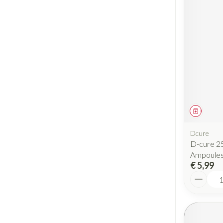
Geneesm
Dcure
D-cure 25
Ampoule
€ 5,99
Aantal