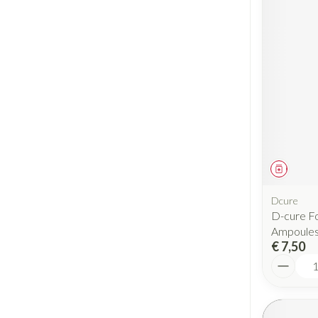
Geneesm
Dcure
D-cure Fo
Ampoule
€ 7,50
Aantal