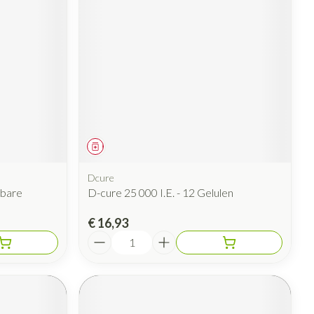
Geneesmiddel
Dcure
kbare
D-cure 25 000 I.E. - 12 Gelulen
€ 16,93
Aantal