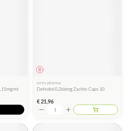
Geneesmiddel
ceres pharma
0,15mg/ml
Defediol 0,266mg Zachte Caps 10
€ 21,96
Aantal