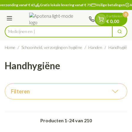
Dia 1 van 1
Ga naar de inhoud
verzending vanaf € 65
Gratis lokale levering vanaf € 75
Veilige betalingen
Ap
0
0 artikelen
Menu
€ 0,00
Zoek
Product, merk, categorie...
Home
/
Schoonheid, verzorging en hygiëne
/
Handen
/
Handhygiëne
Handhygiëne
Filteren
Producten
1
-
24
van
210