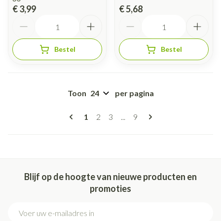
€ 3,99
€ 5,68
Aantal
Aantal
Bestel
Bestel
Toon
per pagina
Pagina's
U lees momenteel pagina
Pagina
Pagina
Pagina
1
2
3
...
9
Blijf op de hoogte van nieuwe producten en
promoties
E-mail adres