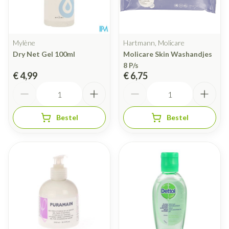
Mylène
Hartmann, Molicare
Dry Net Gel 100ml
Molicare Skin Washandjes
8 P/s
€ 4,99
€ 6,75
Aantal
Aantal
Bestel
Bestel