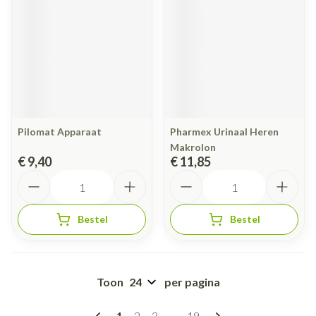
Pilomat Apparaat
Pharmex Urinaal Heren
Makrolon
€ 9,40
€ 11,85
Aantal
Aantal
Bestel
Bestel
Toon
per pagina
Pagina's
U lees momenteel pagina
Pagina
Pagina
Pagina
1
2
3
...
19