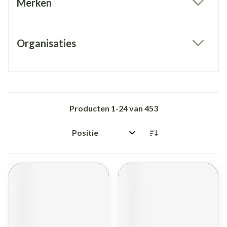
Merken
filter
Organisaties
filter
Producten
1
-
24
van
453
Sorteer op: