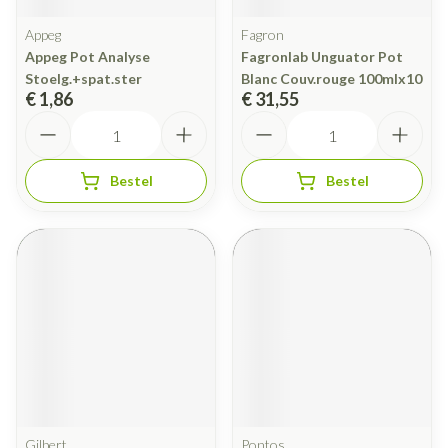
Appeg
Fagron
Appeg Pot Analyse
Fagronlab Unguator Pot
Stoelg.+spat.ster
Blanc Couv.rouge 100mlx10
€ 1,86
€ 31,55
Aantal
Aantal
Bestel
Bestel
Gilbert
Pontos