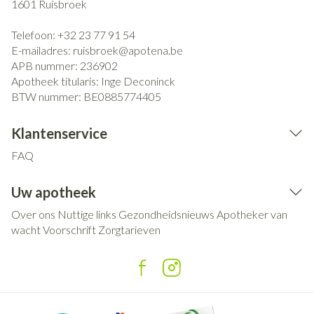
1601
Ruisbroek
Telefoon:
+32 23 77 91 54
E-mailadres:
ruisbroek@
apotena.be
APB nummer:
236902
Apotheek titularis:
Inge Deconinck
BTW nummer:
BE0885774405
Klantenservice
FAQ
Uw apotheek
Over ons
Nuttige links
Gezondheidsnieuws
Apotheker van
wacht
Voorschrift
Zorgtarieven