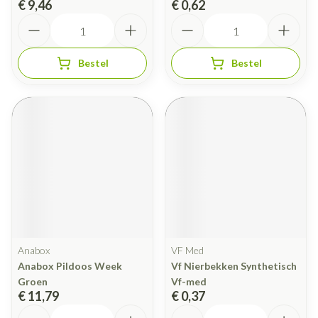
€ 9,46
€ 0,62
Aantal
Aantal
Bestel
Bestel
Anabox
VF Med
Anabox Pildoos Week
Vf Nierbekken Synthetisch
Groen
Vf-med
€ 11,79
€ 0,37
Aantal
Aantal