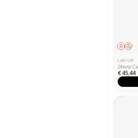
Geneesm
Op v
Labo Life
2lherp C
€ 45,44