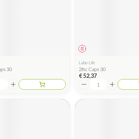
iddel
Geneesmiddel
Labo Life
aps 30
2lhc Caps 30
€ 52,37
Aantal