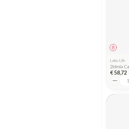
Geneesm
Labo Life
2ldmla C
€ 58,72
Aantal