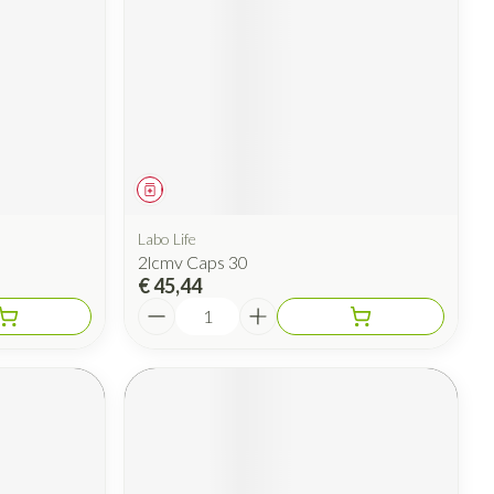
rende
Parfums en
geurproducten
Geneesmiddel
Labo Life
2lcmv Caps 30
€ 45,44
Aantal
CBD