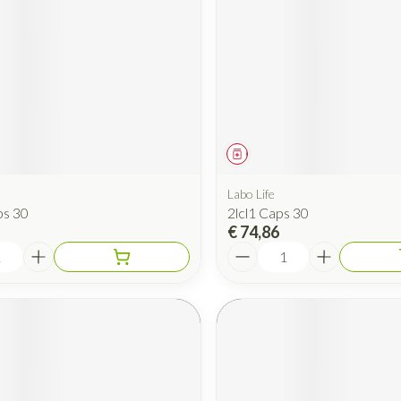
Mondmaskers
rging
Supplementen
Insectenwe
middelen
ssen
 geïrriteerde
iddel
Geneesmiddel
Labo Life
ps 30
2lcl1 Caps 30
€ 74,86
Aantal
Zelfbruiner
Scheren