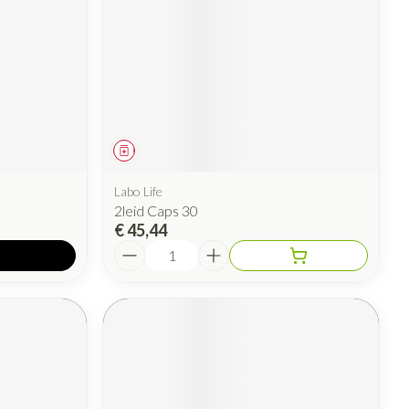
Geneesmiddel
Labo Life
2leid Caps 30
€ 45,44
Aantal