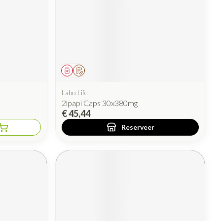
Geneesmiddel
Op voorschrift
Labo Life
2lpapi Caps 30x380mg
€ 45,44
Reserveer