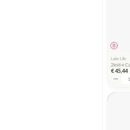
Geneesm
Labo Life
2leid-n C
€ 45,44
Aantal