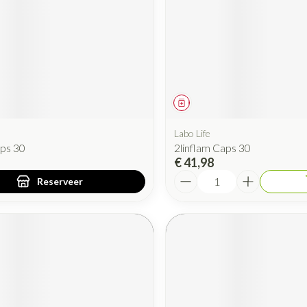
iddel
oorschrift
Geneesmiddel
Labo Life
aps 30
2linflam Caps 30
€ 41,98
Aantal
Reserveer