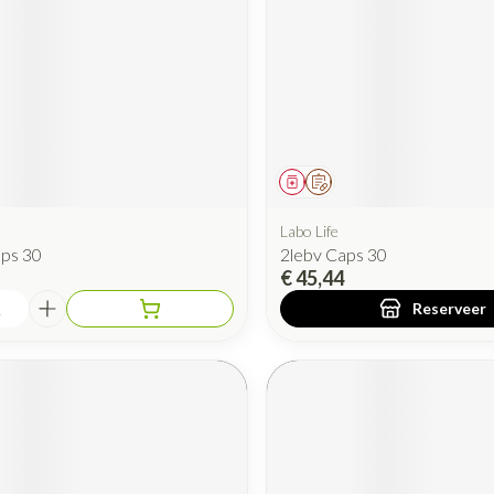
iddel
Geneesmiddel
Op voorschrift
Labo Life
aps 30
2lebv Caps 30
€ 45,44
Reserveer