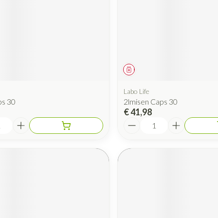
iddel
Geneesmiddel
Labo Life
ps 30
2lmisen Caps 30
€ 41,98
Aantal