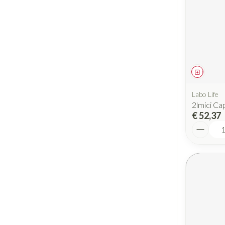
Geneesm
Labo Life
2lmici Ca
€ 52,37
Aantal