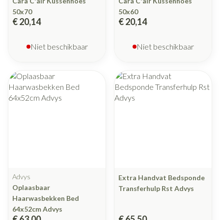
Cara C'air Kussenhoes
Cara C'air Kussenhoes
50x70
50x60
€ 20,14
€ 20,14
Niet beschikbaar
Niet beschikbaar
Advys
Extra Handvat Bedsponde
Oplaasbaar
Transferhulp Rst Advys
Haarwasbekken Bed
64x52cm Advys
€ 63,00
€ 65,50