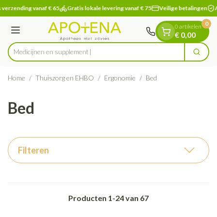
Dia 1 van 1
Ga naar de inhoud
 verzending vanaf € 65
Gratis lokale levering vanaf € 75
Veilige betalingen
A
0
0 artikelen
Menu
€ 0,00
Medicijn
Zoek
Product, merk, categorie...
Home
/
Thuiszorg en EHBO
/
Ergonomie
/
Bed
Bed
Filteren
Producten
1
-
24
van
67