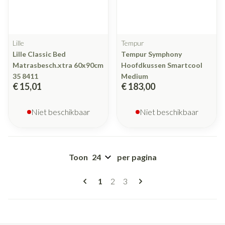
Lille
Tempur
Lille Classic Bed
Tempur Symphony
Matrasbesch.xtra 60x90cm
Hoofdkussen Smartcool
35 8411
Medium
€ 15,01
€ 183,00
Niet beschikbaar
Niet beschikbaar
Toon
per pagina
Pagina's
U lees momenteel pagina
Pagina
Pagina
1
2
3