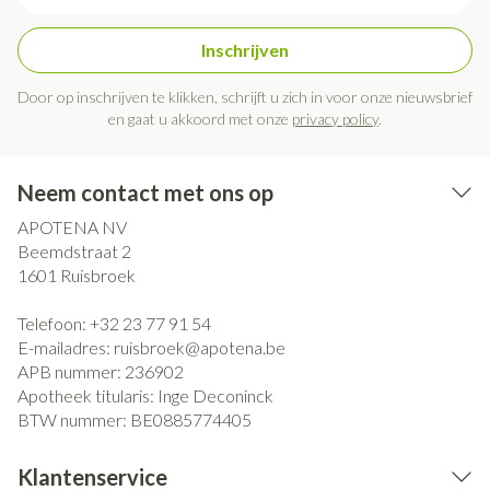
Inschrijven
Door op inschrijven te klikken, schrijft u zich in voor onze nieuwsbrief
en gaat u akkoord met onze
privacy policy
.
Neem contact met ons op
APOTENA NV
Beemdstraat 2
1601
Ruisbroek
Telefoon:
+32 23 77 91 54
E-mailadres:
ruisbroek@
apotena.be
APB nummer:
236902
Apotheek titularis:
Inge Deconinck
BTW nummer:
BE0885774405
Klantenservice