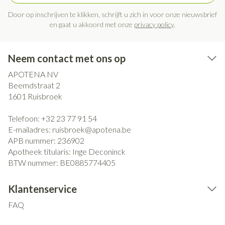
Door op inschrijven te klikken, schrijft u zich in voor onze nieuwsbrief
en gaat u akkoord met onze
privacy policy
.
Neem contact met ons op
APOTENA NV
Beemdstraat 2
1601
Ruisbroek
Telefoon:
+32 23 77 91 54
E-mailadres:
ruisbroek@
apotena.be
APB nummer:
236902
Apotheek titularis:
Inge Deconinck
BTW nummer:
BE0885774405
Klantenservice
FAQ