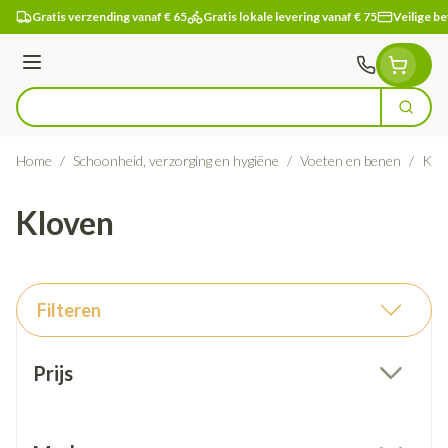
Ga naar de inhoud
Gratis verzending vanaf € 65
Gratis lokale levering vanaf € 75
Veilige be
Menu
Zoek
Product, merk, categorie...
Home
/
Schoonheid, verzorging en hygiëne
/
Voeten en benen
/
Klo
Kloven
Filteren
Doorgaan naar productlijst
Prijs
filter