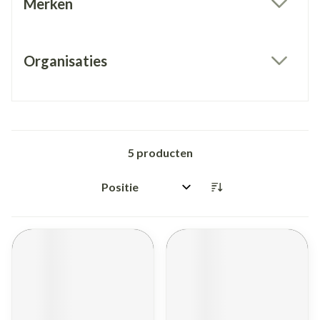
Merken
filter
Organisaties
filter
5
producten
Sorteer op: