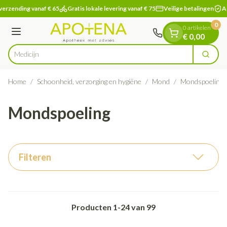
Dia 1 van 1
Ga naar de inhoud
verzending vanaf € 65
Gratis lokale levering vanaf € 75
Veilige betalingen
Ap
0
0 artikelen
Menu
€ 0,00
Zoek
Product, merk, categorie...
Home
/
Schoonheid, verzorging en hygiëne
/
Mond
/
Mondspoeling
Mondspoeling
Filteren
Producten
1
-
24
van
99