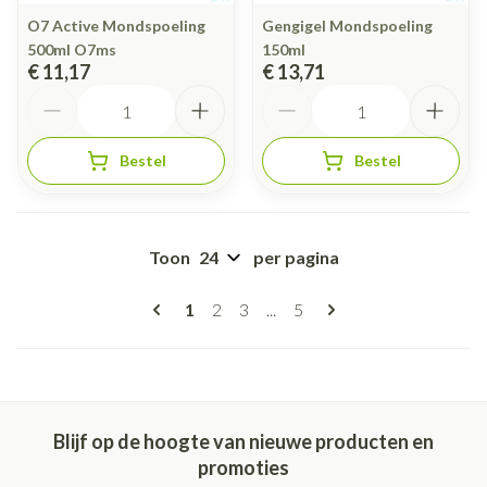
O7 Active Mondspoeling
Gengigel Mondspoeling
500ml O7ms
150ml
€ 11,17
€ 13,71
Aantal
Aantal
Bestel
Bestel
Toon
per pagina
Pagina's
U lees momenteel pagina
Pagina
Pagina
Pagina
1
2
3
...
5
Blijf op de hoogte van nieuwe producten en
promoties