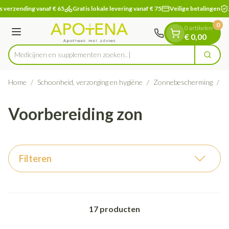
Dia 1 van 1
Ga naar de inhoud
 verzending vanaf € 65
Gratis lokale levering vanaf € 75
Veilige betalingen
0
0 artikelen
Menu
€ 0,00
Medicijnen en supple
Zoek
Product, merk, categorie...
Home
/
Schoonheid, verzorging en hygiëne
/
Zonnebescherming
/
V
Voorbereiding zon
Filteren
17
producten