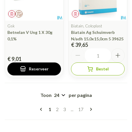
Geneesmiddel
Op voorschrift
Geneesmiddel
Gsk
Biatain, Coloplast
Betnelan V Ung 1 X 30g
Biatain Ag Schuimverb
0,1%
N/adh 15,0x15,0cm 5 39625
€ 39,65
Aantal
€ 9,01
Reserveer
Bestel
Toon
per pagina
Pagina's
U lees momenteel pagina
Pagina
Pagina
Pagina
1
2
3
...
17