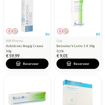
Geneesmiddel
Op voorschrift
Geneesmiddel
Op voorschrift
Will Pharma
Gsk
Axhidroks 8mg/g Creme
Betnelan V Lotio 1 X 30g
50g
0,1%
€ 59,99
€ 9,01
Reserveer
Reserveer