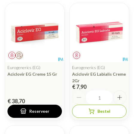
Geneesmiddel
Op voorschrift
Geneesmiddel
Eurogenerics (EG)
Eurogenerics (EG)
Aciclovir EG Creme 15 Gr
Aciclovir EG Labialis Creme
2Gr
€ 7,90
Aantal
€ 38,70
Reserveer
Bestel