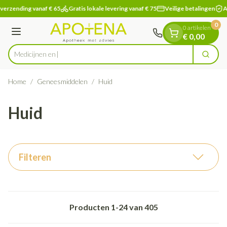
Dia 1 van 1
Ga naar de inhoud
verzending vanaf € 65
Gratis lokale levering vanaf € 75
Veilige betalingen
Ap
0
0 artikelen
Menu
€ 0,00
Zoek
Product, merk, categorie...
Home
/
Geneesmiddelen
/
Huid
Huid
Filteren
Producten
1
-
24
van
405