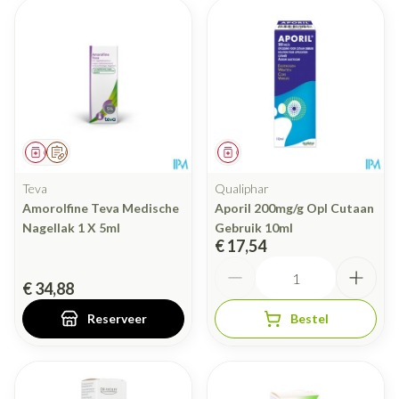
Geneesmiddel
Op voorschrift
Geneesmiddel
Teva
Qualiphar
Amorolfine Teva Medische
Aporil 200mg/g Opl Cutaan
Nagellak 1 X 5ml
Gebruik 10ml
€ 17,54
Aantal
€ 34,88
Reserveer
Bestel