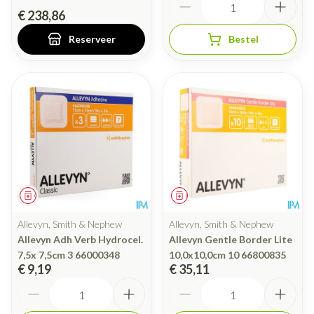
€ 238,86
Reserveer
Bestel
Geneesmiddel
Geneesmiddel
Allevyn, Smith & Nephew
Allevyn, Smith & Nephew
Allevyn Adh Verb Hydrocel.
Allevyn Gentle Border Lite
7,5x 7,5cm 3 66000348
10,0x10,0cm 10 66800835
€ 9,19
€ 35,11
Aantal
Aantal