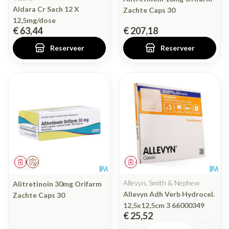
Aldara Cr Sach 12 X
Zachte Caps 30
12,5mg/dose
€ 63,44
€ 207,18
Reserveer
Reserveer
Geneesmiddel
Op voorschrift
Geneesmiddel
Allevyn, Smith & Nephew
Alitretinoin 30mg Orifarm
Allevyn Adh Verb Hydrocel.
Zachte Caps 30
12,5x12,5cm 3 66000349
€ 25,52
Aantal