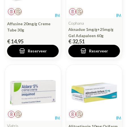
Geneesmiddel
Op voorschrift
Geneesmiddel
Op voorschrift
Cophana
Affusine 20mg/g Creme
Aknadue 1mg/g+25mg/g
Tube 30g
Gel Adapaleen 60g
€ 14,95
€ 32,51
Reserveer
Reserveer
Geneesmiddel
Op voorschrift
Geneesmiddel
Op voorschrift
Viatris
Alitretinoin 10mg Orifarm