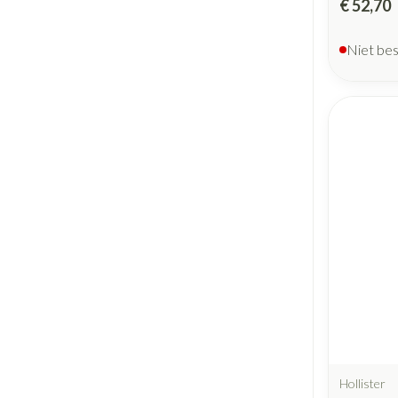
€ 52,70
Niet be
Hollister