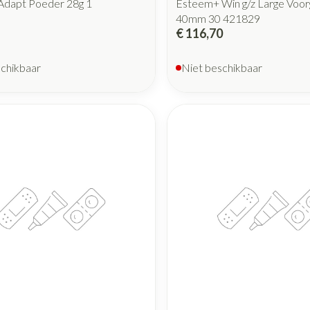
 Adapt Poeder 28g 1
Esteem+ Win g/z Large Voor
40mm 30 421829
€ 116,70
schikbaar
Niet beschikbaar