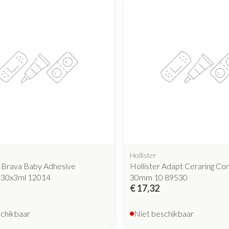
Mondmaskers
rging
Supplementen
Insectenwe
middelen
ssen
 geïrriteerde
Hollister
t Brava Baby Adhesive
Hollister Adapt Ceraring Co
Zelfbruiner
Scheren
30x3ml 12014
30mm 10 89530
€ 17,32
schikbaar
Niet beschikbaar