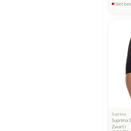
Niet be
Suprima
Suprima 
Zwart l