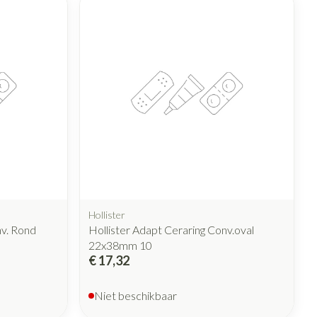
rende
Parfums en
geurproducten
Hollister
nv. Rond
Hollister Adapt Ceraring Conv.oval
CBD
22x38mm 10
€ 17,32
Niet beschikbaar