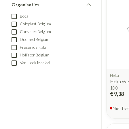
Blaren
Creme, gel en s
Organisaties
Aerosol accesso
filter
Eelt
Bota
Zuurstof
Eksteroog - likd
Coloplast Belgium
Ademhalingsst
Toon meer
Convatec Belgium
Duomed Belgium
Spieren en gew
Fresenius Kabi
Specifiek voor
Naalden en spu
Hollister Belgium
Van Heek Medical
Lichaamsverzorg
Spuiten
Infecties
Heka
Deodorant
Oplossing voor i
Heka Weg
Gezichtsverzorg
Naalden
100
Luizen
€ 9,38
Naalden voor ins
pennaalden
Niet be
Toon meer
Diagnostica