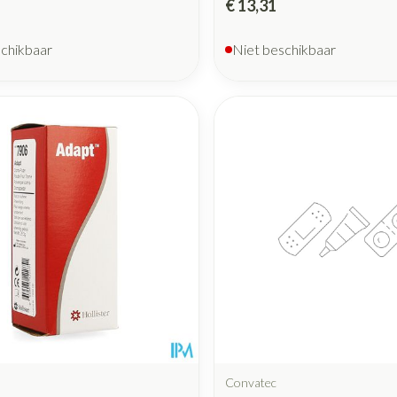
€ 13,31
schikbaar
Niet beschikbaar
Convatec