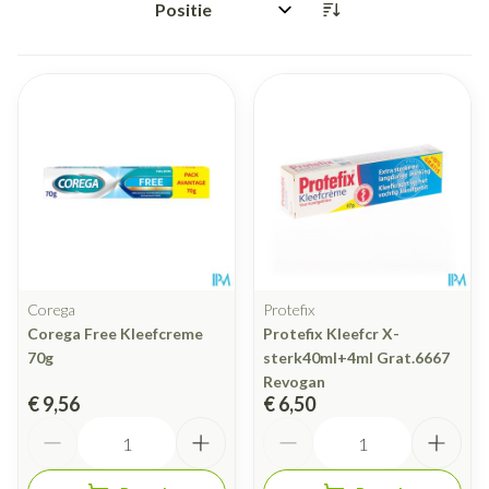
Sorteer op:
Corega
Protefix
Corega Free Kleefcreme
Protefix Kleefcr X-
70g
sterk40ml+4ml Grat.6667
Revogan
€ 9,56
€ 6,50
Aantal
Aantal