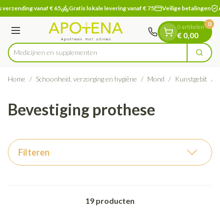
Dia 1 van 1
Ga naar de inhoud
 verzending vanaf € 65
Gratis lokale levering vanaf € 75
Veilige betalingen
A
0
0 artikelen
Menu
€ 0,00
Medicijnen
Zoek
Product, merk, categorie...
Home
/
Schoonheid, verzorging en hygiëne
/
Mond
/
Kunstgebit
/
Bevestiging prothese
Filteren
19
producten