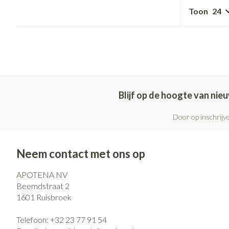
Pillendozen en
Gezichtsverzo
Toon
accessoires
Pigmentstoorni
Gevoelige huid -
huid
Gemengde huid
Doffe huid
Blijf op de hoogte van ni
Toon meer
Door op inschrijve
Neem contact met ons op
Snurken
APOTENA NV
Beemdstraat 2
1601
Ruisbroek
Telefoon:
+32 23 77 91 54