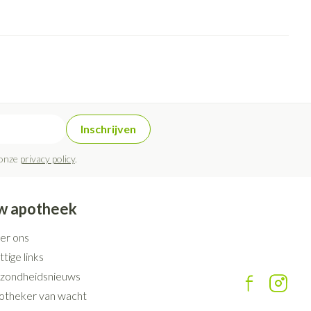
rende
Parfums en
geurproducten
Inschrijven
 onze
privacy policy
.
w apotheek
CBD
er ons
tige links
zondheidsnieuws
otheker van wacht