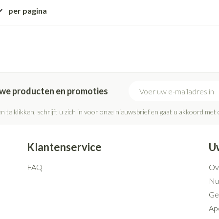
Mondmaskers
rging
Supplementen
Insectenwe
per pagina
middelen
ssen
 geïrriteerde
E-mail adres
euwe producten en promoties
n te klikken, schrijft u zich in voor onze nieuwsbrief en gaat u akkoord met
Klantenservice
U
Zelfbruiner
Scheren
FAQ
Ov
Nut
Ge
Ap