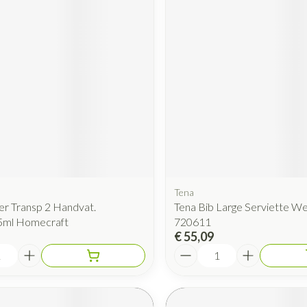
Mondmaskers
rging
Supplementen
Insectenwe
middelen
ssen
 geïrriteerde
Tena
Zelfbruiner
Scheren
er Transp 2 Handvat.
Tena Bib Large Serviette W
5ml Homecraft
720611
€ 55,09
Aantal