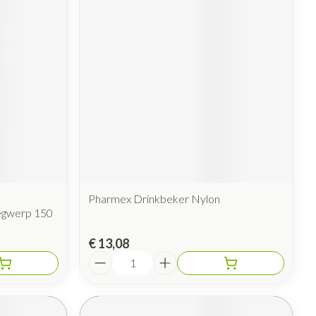
rende
Parfums en
geurproducten
Pharmex Drinkbeker Nylon
CBD
egwerp 150
€ 13,08
Aantal