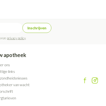
Inschrijven
 onze
privacy policy
.
w apotheek
er ons
tige links
zondheidsnieuws
otheker van wacht
rschrift
rgtarieven