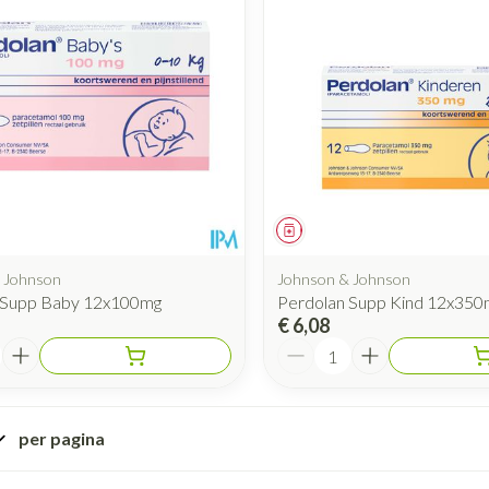
Mondmaskers
rging
Supplementen
Insectenwe
middelen
ssen
 geïrriteerde
iddel
Geneesmiddel
 Johnson
Johnson & Johnson
 Supp Baby 12x100mg
Perdolan Supp Kind 12x350
€ 6,08
Aantal
Zelfbruiner
Scheren
per pagina