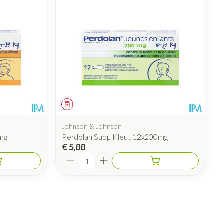
rende
Parfums en
geurproducten
Geneesmiddel
Johnson & Johnson
mg
Perdolan Supp Kleut 12x200mg
€ 5,88
Aantal
CBD