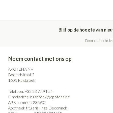
Blijf op de hoogte van ni
Door op inschrijve
Neem contact met ons op
APOTENA NV
Beemdstraat 2
1601
Ruisbroek
Telefoon:
+32 23 77 91 54
E-mailadres:
ruisbroek@
apotena.be
APB nummer:
236902
Apotheek titularis:
Inge Deconinck