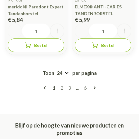
meridol® Parodont Expert
ELMEX® ANTI-CARIES
Tandenborstel
TANDENBORSTEL
€ 5,84
€ 5,99
Aantal
Aantal
Bestel
Bestel
Toon
per pagina
Pagina's
U lees momenteel pagina
Pagina
Pagina
Pagina
1
2
3
...
6
Blijf op de hoogte van nieuwe producten en
promoties