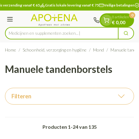
Dia 1 van 1
Ga naar de inhoud
s verzending vanaf € 65
Gratis lokale levering vanaf € 75
Veilige betalingen
0
0 artikelen
Menu
€ 0,00
Medicijnen en supplementen
Zoek
Product, merk, categorie...
Home
/
Schoonheid, verzorging en hygiëne
/
Mond
/
Manuele tande
Manuele tandenborstels
Filteren
Producten
1
-
24
van
135