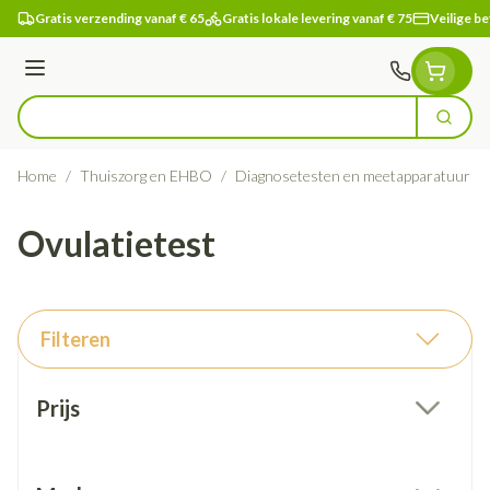
Ga naar de inhoud
Gratis verzending vanaf € 65
Gratis lokale levering vanaf € 75
Veilige be
Menu
Zoek
Product, merk, categorie...
Home
/
Thuiszorg en EHBO
/
Diagnosetesten en meetapparatuur
/
Ovulatietest
Filteren
Doorgaan naar productlijst
Prijs
filter