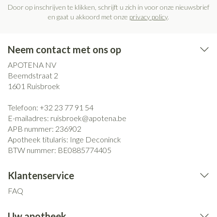
Door op inschrijven te klikken, schrijft u zich in voor onze nieuwsbrief
en gaat u akkoord met onze
privacy policy
.
Neem contact met ons op
APOTENA NV
Beemdstraat 2
1601
Ruisbroek
Telefoon:
+32 23 77 91 54
E-mailadres:
ruisbroek@
apotena.be
APB nummer:
236902
Apotheek titularis:
Inge Deconinck
BTW nummer:
BE0885774405
Klantenservice
FAQ
Uw apotheek