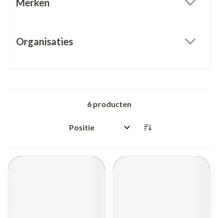
Merken
filter
Organisaties
filter
6
producten
Sorteer op: