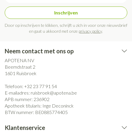
Inschrijven
Door op inschrijven te klikken, schrijft u zich in voor onze nieuwsbrief
en gaat u akkoord met onze
privacy policy
.
Neem contact met ons op
APOTENA NV
Beemdstraat 2
1601
Ruisbroek
Telefoon:
+32 23 77 91 54
E-mailadres:
ruisbroek@
apotena.be
APB nummer:
236902
Apotheek titularis:
Inge Deconinck
BTW nummer:
BE0885774405
Klantenservice