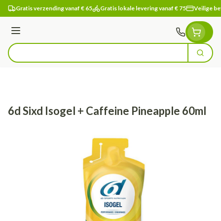
Ga naar de inhoud
Gratis verzending vanaf € 65
Gratis lokale levering vanaf € 75
Veilige be
Menu
Zoek
Product, merk, categorie...
6d Sixd Isogel + Caffeine Pineapple 60ml