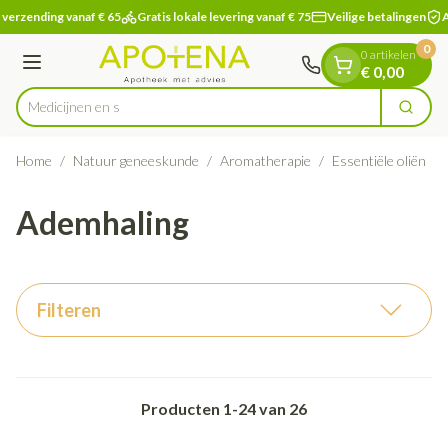
Dia 1 van 1
Ga naar de inhoud
verzending vanaf € 65
Gratis lokale levering vanaf € 75
Veilige betalingen
A
0
0 artikelen
Menu
€ 0,00
Zoek
Product, merk, categorie...
Home
/
Natuur geneeskunde
/
Aromatherapie
/
Essentiële oliën
/
Ademhaling
Filteren
Producten
1
-
24
van
26