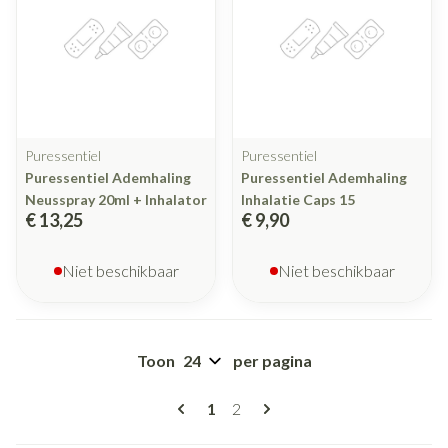
Puressentiel
Puressentiel
Puressentiel Ademhaling
Puressentiel Ademhaling
Neusspray 20ml + Inhalator
Inhalatie Caps 15
€ 13,25
€ 9,90
Niet beschikbaar
Niet beschikbaar
Toon
per pagina
Pagina's
U lees momenteel pagina
Pagina
1
2