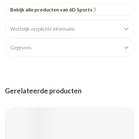
Bekijk alle producten van 6D Sports
Wettelijk verplichte informatie
Gegevens
Gerelateerde producten
Navigeren door de elementen van de carrousel is mogelijk met de
Druk om carrousel over te slaan
Druk op om naar carrouselnavigatie te gaan