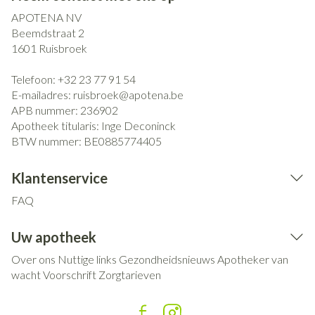
APOTENA NV
Beemdstraat 2
1601
Ruisbroek
Telefoon:
+32 23 77 91 54
E-mailadres:
ruisbroek@
apotena.be
APB nummer:
236902
Apotheek titularis:
Inge Deconinck
BTW nummer:
BE0885774405
Klantenservice
FAQ
Uw apotheek
Over ons
Nuttige links
Gezondheidsnieuws
Apotheker van
wacht
Voorschrift
Zorgtarieven