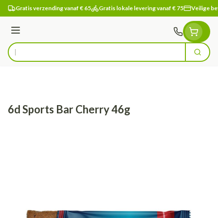
Ga naar de inhoud
Gratis verzending vanaf € 65
Gratis lokale levering vanaf € 75
Veilige be
Menu
Zoek
Product, merk, categorie...
6d Sports Bar Cherry 46g