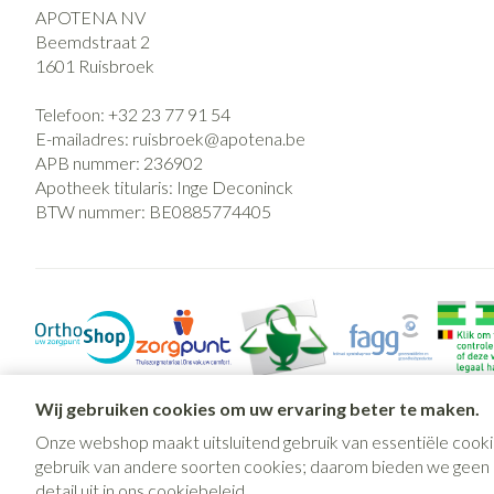
APOTENA NV
Beemdstraat 2
1601
Ruisbroek
Telefoon:
+32 23 77 91 54
E-mailadres:
ruisbroek@
apotena.be
APB nummer:
236902
Apotheek titularis:
Inge Deconinck
BTW nummer:
BE0885774405
Wij gebruiken cookies om uw ervaring beter te maken.
Onze webshop maakt uitsluitend gebruik van essentiële cooki
gebruik van andere soorten cookies; daarom bieden we geen mo
detail uit in ons
cookiebeleid