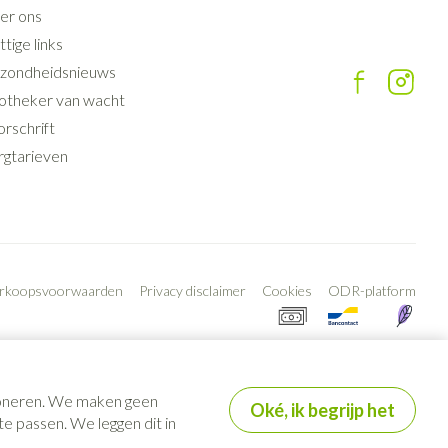
er ons
tige links
zondheidsnieuws
otheker van wacht
rschrift
rgtarieven
erkoopsvoorwaarden
Privacy disclaimer
Cookies
ODR-platform
tioneren. We maken geen
Oké, ik begrijp het
e passen. We leggen dit in