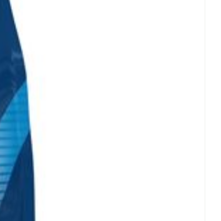
rende
Parfums en
geurproducten
CBD