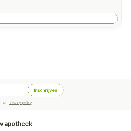
Inschrijven
 onze
privacy policy
.
w apotheek